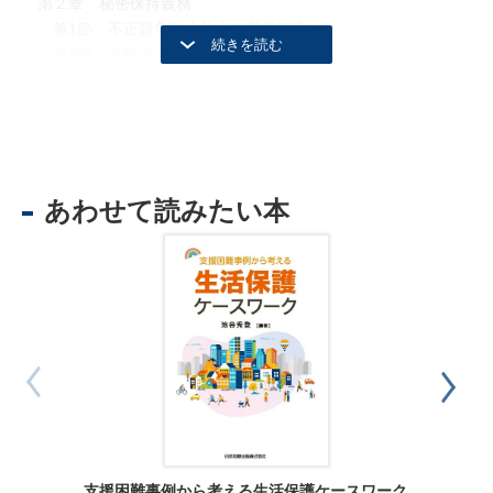
第２章 秘密保持義務
第1節 不正競争防止法上の営業秘密
第2節 在職中の秘密保持義務
第3節 退職後の秘密保持義務
第4節 営業秘密侵害行為に対する具体的な請求方法
第5節 営業秘密の管理方法
第6節 渉外事案
第7節 刑事事件
あわせて読みたい本
第３章 引き抜き行為
第３編 取引先その他の第三者との間で生じる不正競争
第１章 競業避止義務
第２章 秘密保持義務
第３章 ライバル企業等との間で生じる不正競争
第４章 不正競争の紛争に巻き込まれないようにするための予
防策
第４編 フランチャイズで生じる不正競争
第１章 競業避止義務
第２章 秘密保持義務
区分建物
支援困難事例から考える生活保護ケースワーク