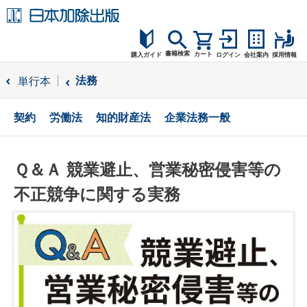
書籍検索
カート
購入ガイド
ログイン
会社案内
採用情報
購入ガイド
法務
単行本
読者サポート
契約
労働法
知的財産法
企業法務一般
お問合せ
Ｑ＆Ａ 競業避止、営業秘密侵害等の
不正競争に関する実務