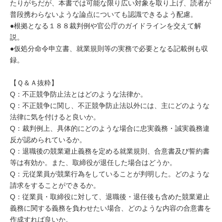
たりがちだが、本書では可能な限り広い対象を取り上げ、読者が
普段携わらないような論点についても認識できるよう配慮。
●根拠となる１８８裁判例や官公庁のガイドラインを交えて解
説。
●仮処分命令申立書、就業規則等の実務で必要となる記載例も収
録。
【Ｑ＆Ａ抜粋】
Q：不正競争防止法とはどのような法律か。
Q：不正競争に関し、不正競争防止法以外には、主にどのような
法律に気を付けると良いか。
Q：裁判例上、具体的にどのような場合に忠実義務・誠実義務違
反が認められているか。
Q：退職後の競業避止義務を定める就業規則、合意書及び誓約書
等は有効か。また、取締役が退任した場合はどうか。
Q：元従業員が競業行為をしていることが判明した。どのような
請求をすることができるか。
Q：従業員・取締役に対して、退職後・退任後も含めた競業避止
義務に関する義務を負わせたい場合、どのような内容の合意書を
作成すれば良いか。