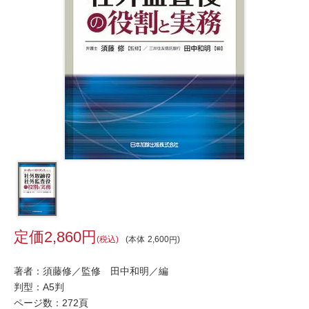
2,860
税込
本体
2,600
著者：須藤修／監修 田中和明／編
判型：A5判
ページ数：272頁