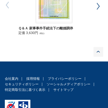
第2 経営陣の社外取締役・社外監査役への期待の確認
第3 社外取締役としての十分な活動時間の確保ができるかの確認
第4 会社規程等ルール等の確認
第5 責任限定契約、D&O保険加入の確認
第6 会社概況の把握
Ｑ＆Ａ 家事事件手続法下の離婚調停
レジスト
第7 就任受諾後の手続
題解説 
定価 3,630円
（税込）
定価 4,4
第8 補欠監査役について
第5章 社外取締役・社外監査役が会社に確認しておくべきこと
第1 はじめに
P
第2 「期待される役割」の確認
第3 大まかな年間スケジュールと負担の確認
第6章 社外取締役・社外監査役の職務
第1 本章の目的
第2 会社の機関設計
会社案内
採用情報
プライバシーポリシー
第3 社外取締役の職務・義務
セキュリティポリシー
ソーシャルメディアポリシー
第4 社外監査役の職務・義務
特定商取引法に基づく表示
サイトマップ
第5 「監査等委員たる社外取締役」・「監査委員たる社外取締
役」の職務
第7章 3つの制度の比較と社外取締役・社外監査役の役割