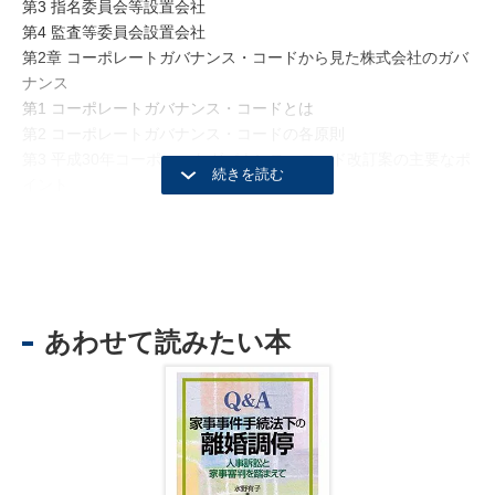
第3 指名委員会等設置会社
第4 監査等委員会設置会社
第2章 コーポレートガバナンス・コードから見た株式会社のガバ
ナンス
第1 コーポレートガバナンス・コードとは
第2 コーポレートガバナンス・コードの各原則
第3 平成30年コーポレートガバナンス・コード改訂案の主要なポ
イント
第4 コーポレートガバナンス・コードと社外役員
第5 コーポレート・ガバナンス報告書
第6 コーポレート・ガバナンス報告書におけるコードへの対応状
況
第3章 社外取締役・社外監査役はどのような者がふさわしいか
あわせて読みたい本
第1 社外役員としての自覚と熱意をもてる人
第2 上場会社であることの意識
第3 社外役員としての知識・情報の吸収と判断枠組の受容
第4 コーポレートガバナンス・コードへの理解
第5 職業上の実績と人柄
第4章 社外取締役・社外監査役就任の検討と準備
第1 社外取締役・社外監査役就任への打診