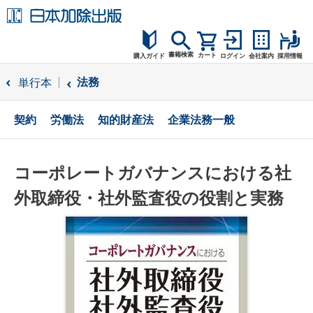
書籍検索
カート
購入ガイド
ログイン
会社案内
採用情報
購入ガイド
法務
単行本
読者サポート
契約
労働法
知的財産法
企業法務一般
お問合せ
コーポレートガバナンスにおける社
外取締役・社外監査役の役割と実務