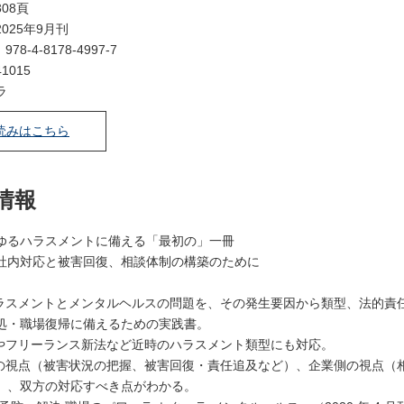
08頁
025年9月刊
：
978-4-8178-4997-7
1015
ラ
読みはこちら
情報
ゆるハラスメントに備える「最初の」一冊
社内対応と被害回復、相談体制の構築のために
ハラスメントとメンタルヘルスの問題を、その発生要因から類型、法的責
処・職場復帰に備えるための実践書。
ラやフリーランス新法など近時のハラスメント類型にも対応。
側の視点（被害状況の把握、被害回復・責任追及など）、企業側の視点（
）、双方の対応すべき点がわかる。