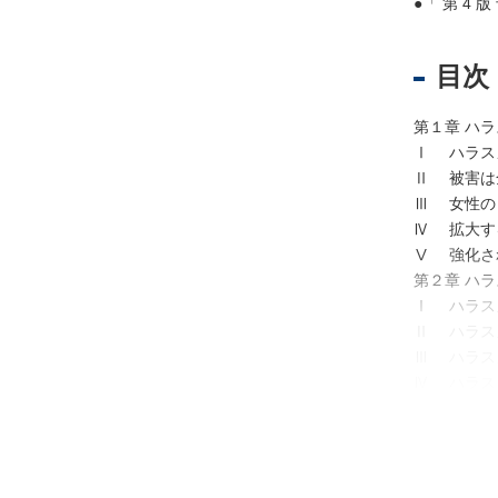
●「 第 4
不
目次
動
産
第１章 ハ
登
Ⅰ ハラス
記
Ⅱ 被害は
Ⅲ 女性の
境
Ⅳ 拡大す
界
Ⅴ 強化さ
・
第２章 ハ
地
Ⅰ ハラス
図
Ⅱ ハラス
・
Ⅲ ハラス
測
Ⅳ ハラス
量
第３章 ハ
商
Ⅰ ハラス
業
Ⅱ 「パワ
・
Ⅲ セクハ