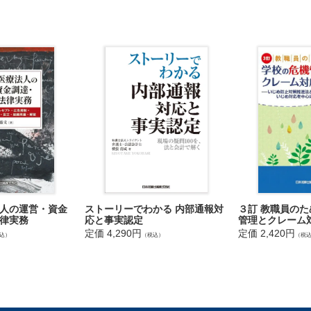
ラ規制―均等法，育介法
関におけるハラスメント―自衛隊，警察，消防など
研究機関（学校，大学など）でのハラスメント
ランス新法
ラ（SOGI ハラ）・アウティング被害
マー・ハラスメント
福祉現場のハラスメント
る問題
ラスメントの法的責任の諸相
メントと法的責任
条約
任
任
ストーリーでわかる 内部通報対
３訂 教職員の
人の運営・資金
分
応と事実認定
管理とクレーム
律実務
責任
定価 4,290円
定価 2,420円
（税込）
（税
込）
償
ラスメントに対する対処法
に
者」の対処法