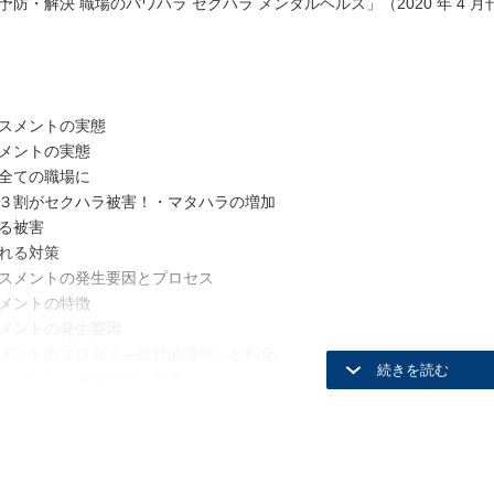
 版 予防・解決 職場のパワハラ セクハラ メンタルヘルス」（2020 年 4
ラスメントの実態
メントの実態
全ての職場に
３割がセクハラ被害！・マタハラの増加
る被害
れる対策
ラスメントの発生要因とプロセス
メントの特徴
メントの発生要因
メントのプロセス―敵対的環境へと転化
メントと「感情管理」労働
ラスメントの規制と類型
メントに対する規制の現在と変遷
ハラ防止法」の内容
ラ―均等法