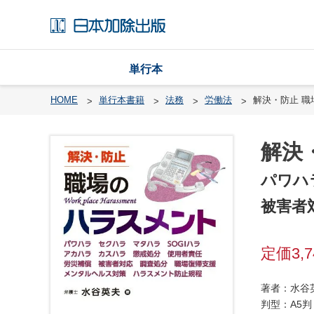
単行本
HOME
単行本書籍
法務
労働法
解決・防止 職
解決
戸
籍
パワハ
渉
被害者
外
戸
籍
3,
・
国
著者：水谷
籍
判型：A5判