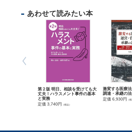
法
Ⅳ マタハ
人
Ⅴ 国家機
あわせて読みたい本
登
Ⅵ 教育・
記
Ⅶ フリー
Ⅷ ソジハ
供
Ⅸ カスタ
託
Ⅹ 医療・
Ⅺ 付随す
第４章 ハ
Ⅰ ハラス
Ⅱ ILO 
Ⅲ 刑事責
Ⅳ 民事責
激変する医療法
第２版 明日、相談を受けても大
Ⅴ 懲戒処
調達・承継の法
丈夫！ハラスメント事件の基本
Ⅵ 使用者
と実務
定価 6,930円
（税
定価 3,740円
Ⅶ 労災補
（税込）
出
第５章 ハ
入
Ⅰ はじめ
国
Ⅱ 「被害
管