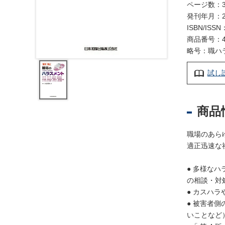
レ
ページ数：3
ジ
発刊年月：2
ス
ISBN/ISSN
ト
商品番号：4
ラ
略号：職ハ
ー
・
試し
ブ
ッ
ク
商品
ス
地
職場のあら
名
適正迅速な
・
便
● 多様な
覧
の相談・対
● カスハ
文
● 被害者
字
いことなど