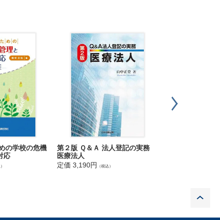
第２版 Ｑ＆Ａ 法人登記の実務
新版 弁護士・事
ための学校の危機
医療法人
破産管財の税務
対応
定価 3,190円
定価 3,520円
（税込）
（税込
込）
P