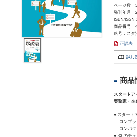
レ
ページ数：3
ジ
発刊年月：2
ス
ISBN/ISSN
ト
商品番号：4
ラ
略号：スタ
ー
・
正誤表
ブ
試し
ッ
ク
ス
商品
地
名
スタートア
・
実務家・企
便
覧
● スター
文
コンプライ
字
コンパクト
● 33 