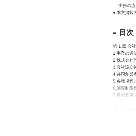
実務の流れ
● 本文掲載
不
動
目次
産
登
第 1 章 会
記
1 事業の
境
2 株式会
界
3 会社設立
・
4 共同創
地
5 各種規程
図
6 譲渡制
・
7 定款変更
測
量
第2章 資金
1 融資のポ
商
2 エクイ
業
3 新株予
・