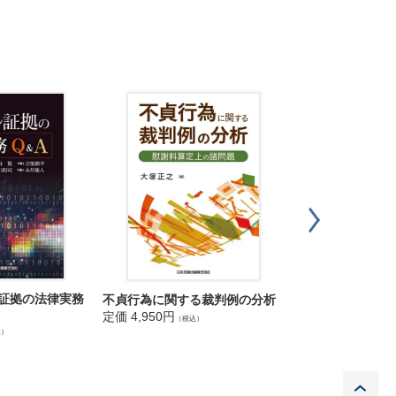
ル証拠の法律実務
不貞行為に関する裁判例の分析
実践講座 民事控
定価 4,950円
定価 3,960円
（税込）
（税込
込）
P