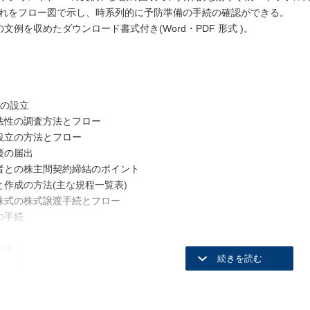
をフロー図で示し、時系列的に予防準備の手続の確認ができる。
の文例を収めたダウンロード書式付き(Word・PDF 形式 )。
社の設立
適法性の調査方法とフロー
社設立の方法とフロー
後の届出
業者との株主間契約締結のポイント
と作成の方法(主な規程一覧表)
限株式の株式譲渡手続とフロー
の手続
調達
イント
ティファイナンスのポイント
約権を利用した資金調達