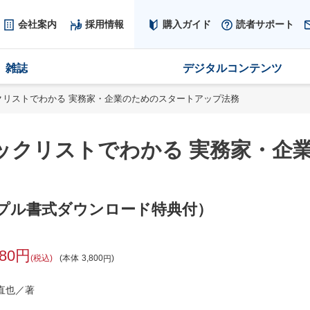
会社案内
採用情報
購入ガイド
読者サポート
雑誌
デジタルコンテンツ
クリストでわかる 実務家・企業のためのスタートアップ法務
ックリストでわかる 実務家・企
プル書式ダウンロード特典付）
180
税込
本体
3,800
直也／著