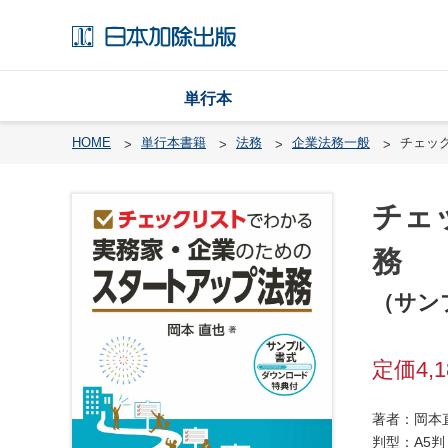
単行本
HOME
単行本書籍
法務
企業法務一般
チェッ
チェ
戸
籍
務
渉
（サン
外
戸
籍
4,
・
国
籍
著者：岡本
判型：A5判