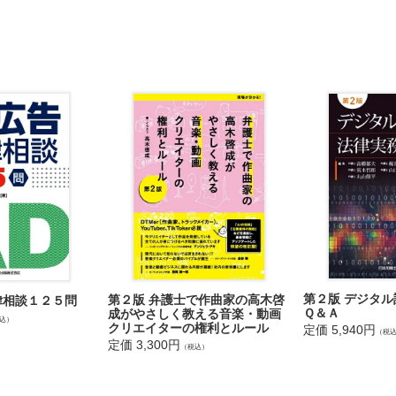
の確保
関する手続とフロー
採用
ーンシップのポイントと注意点
きのポイントと注意点
則作成の手続とフロー
度構築のポイントと注意点
ークのポイントと注意点
託契約のポイントと注意点
約のポイントと注意点
ックオプションに関する手続とフロー
報(内部通報)制度のポイントと注意点
財産
第２版 デジタ
第２版 弁護士で作曲家の高木啓
律相談１２５問
登録の手続とフロー
Ｑ＆Ａ
成がやさしく教える音楽・動画
込）
クリエイターの権利とルール
登録の手続とフロー
定価 5,940円
（税
定価 3,300円
登録の手続とフロー
（税込）
案権登録の手続とフロー
密管理の手続とフロー