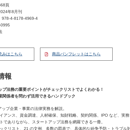
68頁
024年8月刊
：
978-4-8178-4969-4
0995
法
読みはこちら
商品パンフレットはこちら
情報
ップ法務の重要ポイントがチェックリストでよくわかる！
業関係者を問わず活用できるハンドブック
トアップ企業・事業の法律実務を解説。
アンス、資金調達、人材確保、知財戦略、契約関係、IPO など、実
でありながら、スタートアップ法務を網羅できる一冊。
のチェックリスト、21 の文例、多数の図表で、具体的な紛争予防・トラブ