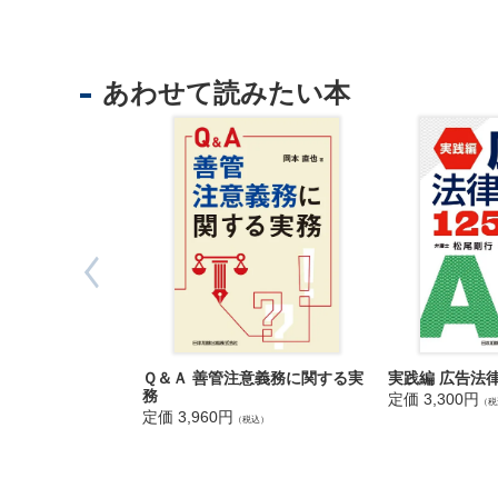
法
第3章 人材
人
1 求人に
登
2 従業員の
記
あわせて読みたい本
3 インタ
供
4 引き抜
託
5 就業規
6 人事制
7 テレワ
8 業務委
9 派遣契
10 スト
11 公益通
第4章 知的
実践編 広告法
Ｑ＆Ａ 善管注意義務に関する実
1 商標権
務
定価 3,300円
出
（税
2 特許権
定価 3,960円
（税込）
入
3 意匠権
国
4 実用新
管
5 営業秘