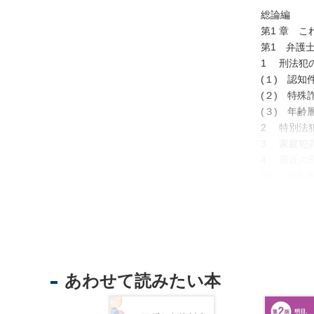
総論編
第1 章 
不
第1 弁護
動
1 刑法犯
産
(１) 認知
登
(２) 特殊
記
(３) 年齢
2 特別法
境
3 家庭犯
界
4 最近の
・
第2 刑事
地
1 刑事事
図
2 逮捕・
・
3 勾留請
測
4 勾留決
量
5 弁護活
商
6 法改正
あわせて読みたい本
業
第3 被疑
・
1 近年の