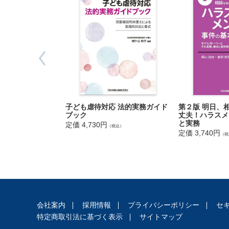
法
2 少年
人
3 高齢者
登
4 知的障
記
第4 犯罪
1 窃盗
供
2 性犯罪
託
3 交通事
4 薬物事
第２版 明日、
子ども虐待対応 法的実務ガイド
第2 章 
丈夫！ハラスメ
ブック
第1 節 
と実務
定価 4,730円
（税込）
定価 3,740円
第1 当番
（税
1 当番弁
2 派遣要
3 出動先
4 私選弁
出
5 国選弁
入
会社案内
採用情報
プライバシーポリシー
セ
6 国選弁
国
特定商取引法に基づく表示
サイトマップ
7 接見の
管
8 当番弁