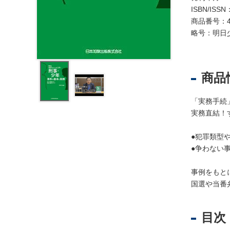
レ
ISBN/ISSN
ジ
商品番号：4
ス
略号：明日
ト
ラ
ー
・
商品
ブ
ッ
「実務手続
ク
実務直結！
ス
●犯罪類型
地
●争わない
名
・
事例をもと
便
国選や当番
覧
文
字
目次