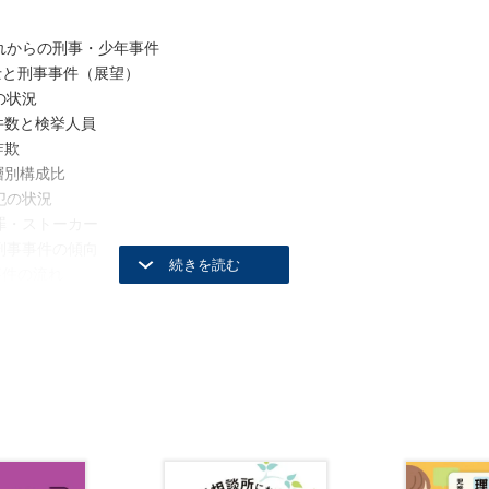
これからの刑事・少年事件
士と刑事事件（展望）
の状況
件数と検挙人員
詐欺
層別構成比
犯の状況
罪・ストーカー
刑事事件の傾向
事件の流れ
件の流れ
検察官送致段階
求後
定後
動の方針
のポイント
者被告人の属性
特徴