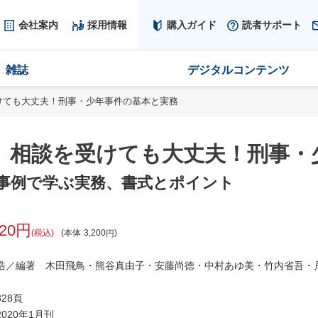
会社案内
採用情報
購入ガイド
読者サポート
雑誌
デジタルコンテンツ
けても大丈夫！刑事・少年事件の基本と実務
、相談を受けても大丈夫！刑事・
事例で学ぶ実務、書式とポイント
520
税込
本体
3,200
浩／編著 木田飛鳥・熊谷真由子・安藤尚徳・中村あゆ美・竹内省吾・
28頁
020年1月刊