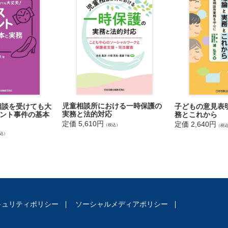
害者
の属性
犯
犯
児童相談所における一時保護の
相談を受けても大
子どもの意見表
事件処理の流れ（概説）
実務と法的対応
ント事件の基本
務とこれから
当番弁護・被疑者国選弁護
定価 5,610円
定価 2,640円
（税込）
（税
弁護からの受任
込）
護の待機
請の連絡
への事前確認・接見
護人としての選任
護人選任請求への移行
キュリティポリシー
ソーシャルメディアポリシー
護人の選任に関する要望
報告
護として終了する場合