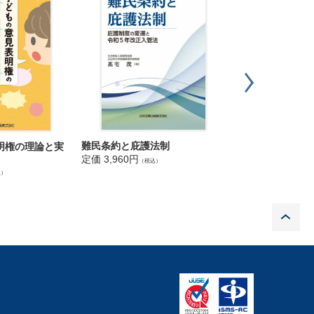
オープンイノベ
難民条約と庇護法制
明権の理論と実
技術法務
定価 3,960円
（税込）
定価 4,840円
（税込
込）
P