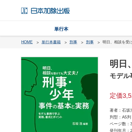
単行本
HOME
単行本書籍
刑事
刑事
明日、相談を受
明日
戸
籍
モデル
渉
外
3,
戸
籍
・
著者：石坂
国
判型：A5判
籍
ページ数：3
発刊年月：2