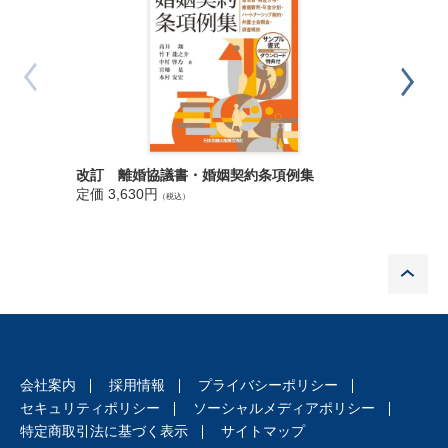
レジスト
改訂 離婚協議書・婚姻契約条項例集
解説 戸
定価 3,630円
（税込）
定価 4,8
P
会社案内
採用情報
プライバシーポリシー
セキュリティポリシー
ソーシャルメディアポリシー
特定商取引法に基づく表示
サイトマップ