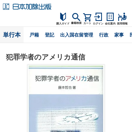
書籍検索
カート
購入ガイド
ログイン
会社案内
採用情報
購入ガイド
単行本
戸籍
登記
出入国在留管理
行政
家事
読者サポート
犯罪学者のアメリカ通信
お問合せ