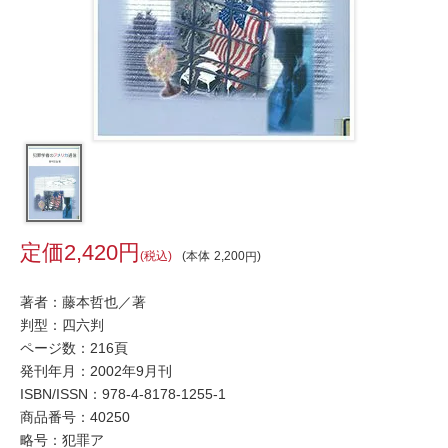
2,420
税込
本体
2,200
著者：藤本哲也／著
判型：四六判
ページ数：216頁
発刊年月：2002年9月刊
ISBN/ISSN：
978-4-8178-1255-1
商品番号：40250
略号：犯罪ア