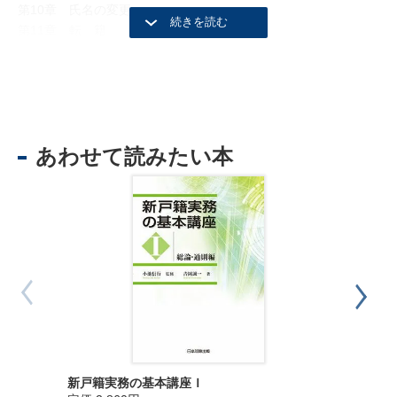
第10章 氏名の変更
第11章 転 籍
第12章 就 籍
あわせて読みたい本
新戸籍実務の基本講座Ｉ
新戸籍実