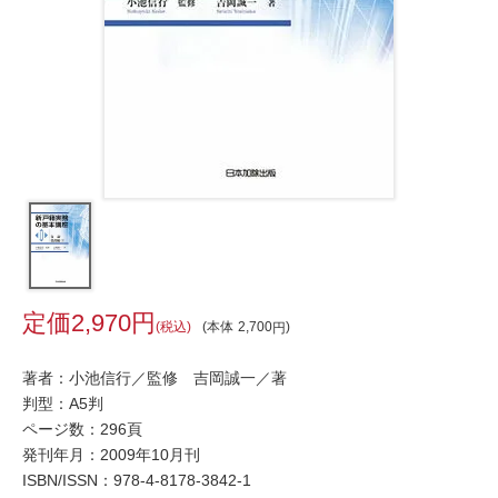
2,970
税込
本体
2,700
著者：小池信行／監修 吉岡誠一／著
判型：A5判
ページ数：296頁
発刊年月：2009年10月刊
ISBN/ISSN：
978-4-8178-3842-1