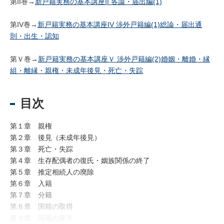
第II巻→
新戸籍実務の基本講座II 各論・届出編(1)
第IV巻→
新戸籍実務の基本講座IV 渉外戸籍編(1)総論・届出通
則・出生・認知
第Ｖ巻→
新戸籍実務の基本講座Ｖ 渉外戸籍編(2)婚姻・離婚・縁
組・離縁・親権・未成年後見・死亡・失踪
目次
第１章 親権
第２章 後見（未成年後見）
第３章 死亡・失踪
第４章 生存配偶者の復氏・姻族関係の終了
第５章 推定相続人の廃除
第６章 入籍
第７章 分籍
第８章 国籍の取得
第９章 国籍の喪失