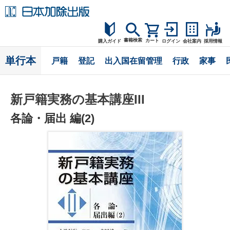
書籍検索
カート
購入ガイド
ログイン
会社案内
採用情報
購入ガイド
単行本
戸籍
登記
出入国在留管理
行政
家事
読者サポート
新戸籍実務の基本講座III
お問合せ
各論・届出 編(2)