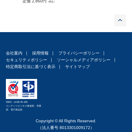
定価 2,860円
定価 2,8
（税込）
P
会社案内
採用情報
プライバシーポリシー
セキュリティポリシー
ソーシャルメディアポリシー
特定商取引法に基づく表示
サイトマップ
ISMS：JUSE-IR-205
コンテンツビジネス推進部、営業
部、電子商品部
Copyright © All Rights Reserved.
（法人番号 8013301009172）