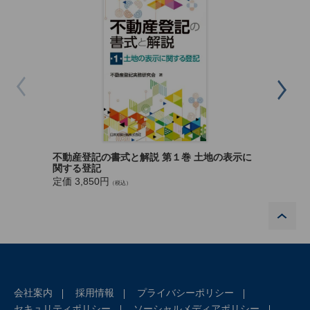
区分建物
不動産登記の書式と解説 第１巻 土地の表示に
関する登記
定価 3,1
定価 3,850円
（税込）
P
会社案内
採用情報
プライバシーポリシー
セキュリティポリシー
ソーシャルメディアポリシー