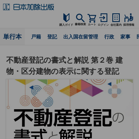
書籍検索
カート
購入ガイド
ログイン
会社案内
採用情報
購入ガイド
単行本
戸籍
登記
出入国在留管理
行政
家事
読者サポート
不動産登記の書式と解説 第２巻 建
お問合せ
物・区分建物の表示に関する登記