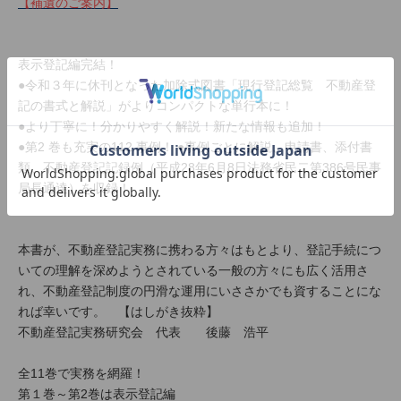
【補遺のご案内】
表示登記編完結！
●令和３年に休刊となった加除式図書「現行登記総覧 不動産登
記の書式と解説」がよりコンパクトな単行本に！
●より丁寧に！分かりやすく解説！新たな情報も追加！
●第2 巻も充実の112 事例！ ●事例ごとに解説、申請書、添付書
類、不動産登記記録例（平成28年6月8日法務省民二第386号民事
局長通達）を収録！
本書が、不動産登記実務に携わる方々はもとより、登記手続につ
いての理解を深めようとされている一般の方々にも広く活用さ
れ、不動産登記制度の円滑な運用にいささかでも資することにな
れば幸いです。 【はしがき抜粋】
不動産登記実務研究会 代表 後藤 浩平
全11巻で実務を網羅！
第１巻～第2巻は表示登記編