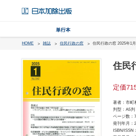
単行本
HOME
雑誌
住民行政の窓
住民行政の窓 2025年1月号
住民行
戸
籍
渉
71
外
戸
著者：市町
籍
判型：A5判
・
ページ数：7
国
発刊年月：2
籍
ISBN/ISSN