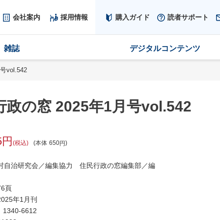
会社案内
採用情報
購入ガイド
読者サポート
雑誌
デジタルコンテンツ
vol.542
政の窓 2025年1月号vol.542
5
税込
本体
650
村自治研究会／編集協力 住民行政の窓編集部／編
6頁
025年1月刊
：
1340-6612