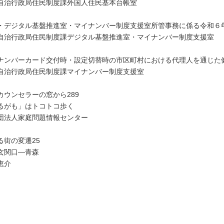
自治行政局住民制度課外国人住民基本台帳室
・デジタル基盤推進室・マイナンバー制度支援室所管事務に係る令和６
自治行政局住民制度課デジタル基盤推進室・マイナンバー制度支援室
ナンバーカード交付時・設定切替時の市区町村における代理人を通じた
自治行政局住民制度課マイナンバー制度支援室
カウンセラーの窓から289
るがも」はトコトコ歩く
団法人家庭問題情報センター
る街の変遷25
玄関口―青森
恵介