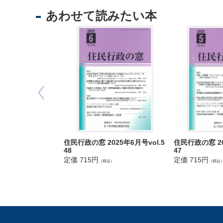
法
あわせて読みたい本
人
登
記
供
託
住民行政の窓 2025年6月号vol.5
住民行政の窓 20
48
47
定価 715円
定価 715円
（税込）
（税込
出
入
国
管