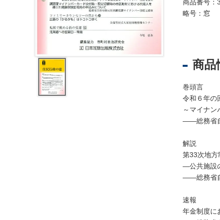
レ
商品番号：3
ジ
略号：窓
ス
ト
ラ
ー
商品
・
ブ
巻頭言
ッ
令和６年の
ク
～マイナン
ス
――総務省
地
名
解説
・
第33次地
便
―公共施設
覧
――総務省
文
速報
字
年金制度に