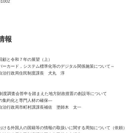
1002
情報
回顧と令和７年の展望（上）
バーカード，システム標準化等のデジタル関係施策について～
自治行政局住民制度課長 犬丸 淳
方制度調査会答申を踏まえた地方財政措置の創設等について
の集約化と専門人材の確保―
自治行政局市町村課課長補佐 塗師木 太一
おける外国人の国籍等の情報の取扱いに関する周知について（依頼）