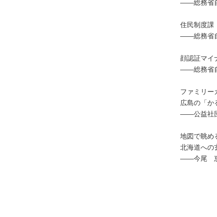
――総務省
住民制度課
不
――総務省
動
産
顔認証マイ
登
――総務省
記
境
ファミリー
界
広島の「か
・
――公益社
地
図
地図で眺め
・
北海道への
測
――今尾 
量
商
業
・