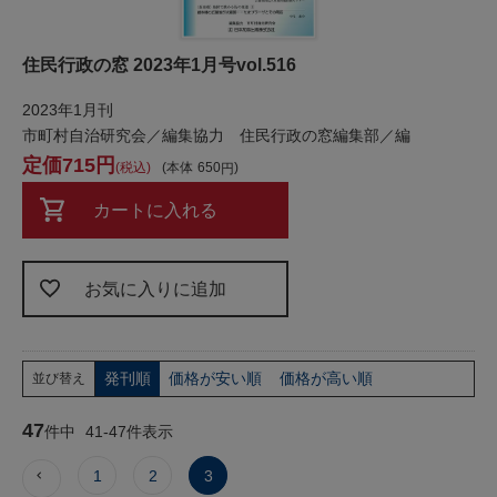
住民行政の窓 2023年1月号vol.516
2023年1月刊
市町村自治研究会／編集協力 住民行政の窓編集部／編
715
税込
本体
650
カートに入れる
お気に入りに追加
発刊順
価格が安い順
価格が高い順
並び替え
47
件中
41
-
47
件表示
1
2
3