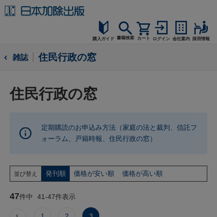
書籍検索
カート
購入ガイド
ログイン
会社案内
採用情報
購入ガイド
住民行政の窓
雑誌
読者サポート
住民行政の窓
お問合せ
定期購読のお申込み方法（家庭の法と裁判、信託フ
ォーラム、戸籍時報、住民行政の窓）
発刊順
価格が安い順
価格が高い順
並び替え
47
件中
41
-
47
件表示
1
2
3