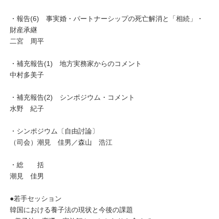
・報告(6) 事実婚・パートナーシップの死亡解消と「相続」・
財産承継
二宮 周平
・補充報告(1) 地方実務家からのコメント
中村多美子
・補充報告(2) シンポジウム・コメント
水野 紀子
・シンポジウム〔自由討論〕
（司会）潮見 佳男／森山 浩江
・総 括
潮見 佳男
●若手セッション
韓国における養子法の現状と今後の課題