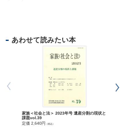
あわせて読みたい本
家族＜社会と法＞ 2023年号 遺産分割の現状と
第２版 
課題vol.39
知財・契
定価 2,640円
定価 4,9
（税込）