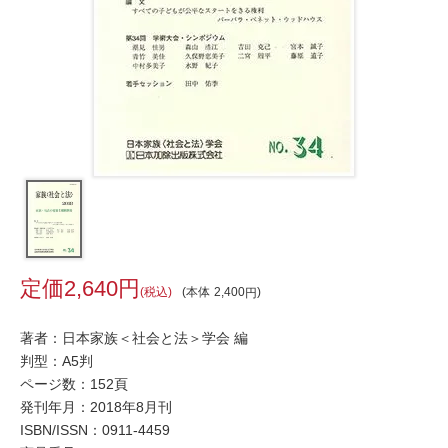
2,640
税込
本体
2,400
著者：日本家族＜社会と法＞学会 編
判型：A5判
ページ数：152頁
発刊年月：2018年8月刊
ISBN/ISSN：
0911-4459