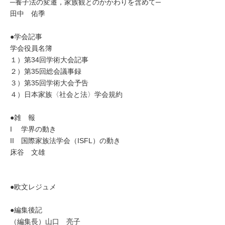
─養子法の変遷，家族観とのかかわりを含めて─
田中 佑季
●学会記事
学会役員名簿
１）第34回学術大会記事
２）第35回総会議事録
３）第35回学術大会予告
４）日本家族〈社会と法〉学会規約
●雑 報
I 学界の動き
II 国際家族法学会（ISFL）の動き
床谷 文雄
●欧文レジュメ
●編集後記
（編集長）山口 亮子