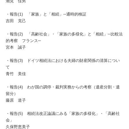
潮見 佳男
・報告(1) 「家族」と「相続」─通時的検証
吉田 克己
・報告(2) 「高齢社会」・「家族の多様化」と「相続」─比較法
的考察 フランス─
宮本 誠子
・報告(3) ドイツ相続法における夫婦の財産関係の清算につい
て
青竹 美佳
・報告(4) わが国の調停・裁判実務からの考察（遺産分割・遺
留分）
藤原 道子
・報告(5) 相続法改正論議にみる「家族の多様化」・「高齢社
会」
久保野恵美子