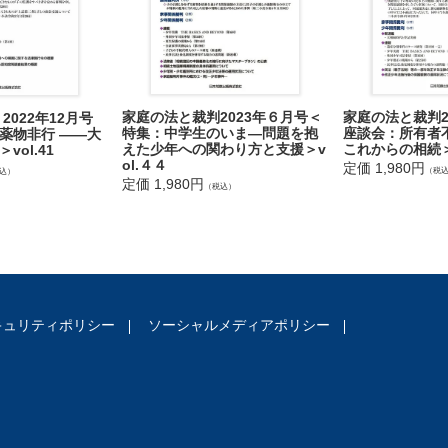
 審 仙台家庭裁判所令和元年8月14日審判
る養親と縁組をした抗告人が，養親の死亡後に，離縁についての家庭裁
抗告人が相続することを目的としてされたものであっても，養親と抗告
とすることはできず，死後離縁の申立てが法定血族間の道義に反する恣
家庭の法と裁判2
家庭の法と裁判2023年６月号＜
2022年12月号
た事例
座談会：所有者
特集：中学生のいま―問題を抱
薬物非行 ――大
これからの相続＞
えた少年への関わり方と支援＞v
ol.41
令和元年7月9日 死後離縁許可申立却下審判に対する抗告事件）
ol.４４
定価 1,980円
（税
込）
定価 1,980円
（税込）
る養父及び実母から暴行等の虐待を受け，一時保護の措置がとられてい
より子の利益を害することは明らかであるとして，親権者らの子に対す
令和元年6月28日 親権停止申立却下審判に対する抗告事件）
 審 横浜家庭裁判所小田原支部平成31年２月28日審判
長男【抗告人兼相手方（原審申立人）】が被相続人の妻【相手方兼抗告
キュリティポリシー
ソーシャルメディアポリシー
者と指定する審判を求めた事案で，原審は，対象とされた財産のうち，
，被相続人から承継すべき祭祀財産に当たらないとした上で，その余の
引き渡したことなどから，当事者間に祭祀承継者を原審申立人と認める
，抗告審は，原審の判断を是認した上で，被相続人の位牌等は，いわば
財産に準じたものとして扱うことも困難とし，抗告審で追加的に申し立