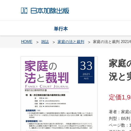
単行本
HOME
雑誌
家庭の法と裁判
家庭の法と裁判 202
家庭
戸
籍
況と実
渉
外
戸
1,
籍
・
著者：家庭
国
判型：B5判
籍
ページ数：1