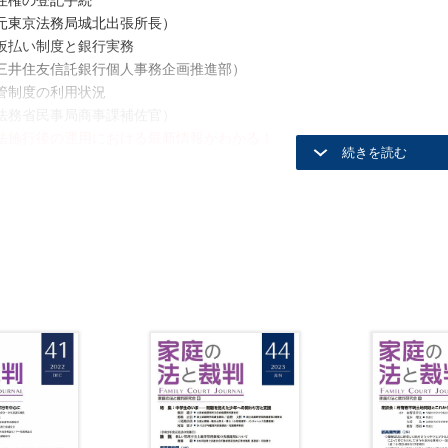
住権の登記手続
元東京法務局城北出張所長）
仮払い制度と銀行実務
三井住友信託銀行個人事務企画推進部）
管制度の利用状況
法務省民事局商事課補佐官）
法施行後の運用における最新情報がわかる！
例（１件）
事件を題材として家庭裁判所調査官が執筆した論文を雑誌及び書籍にお
えないとされた事例 （最二小判令和2年10月9日 損害賠償請求事件）
裁判（９件）
婦間において，未成年の母（相手方・原審申立人）が，未成年者の父（
調停を申し立て，これを本案として，毎週１回，ａ市内で日曜日の午前
，原審が，未成年者が母に対し拒絶的な姿勢を強めつつあるのは身近な
者自身の体験等を通じ母を理解する機会を設けることが必要であり（本
る状況下では保全の必要性も認められるとして，毎月１回，ａ市内で１
維持された事例
令和元年10月4日 審判前の保全処分（面会交流）申立審判に対する即