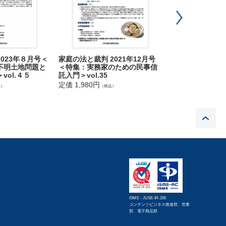
判所の許可を求めた事案において，養親と抗告人の縁組が養
人との間に法定血族関係を形成する意思がある限り，直ちに
意的で違法なものと認めるに足りる事情もないとして，申立
023年８月号＜
家庭の法と裁判 2021年12月号
家庭の法と裁判 2
不明土地問題と
＜特集：実務家のための民事信
特集：ステップフ
vol.４５
託入門＞vol.35
ぐる諸問題＞vol.
定価 1,980円
定価 1,980円
込）
（税込）
（税込
る子について，親権者らによる親権の行使が不適当であり，
る親権をいずれも２年間停止した事例
P
人（原審相手方）】らに対して，仏具等の祭祀財産につき，
被相続人の位牌等については被相続人が所有していたもので
財産について，被相続人の妻が，原審申立人の要望に従い同
黙示の合意が成立したとして，原審申立人を祭祀承継者と定
ISMS：JUSE-IR-205
被相続人自体ともいえる遺体や遺骨とはその性質において異
コンテンツビジネス推進部、営業
部、電子商品部
てられた原審申立人への祭祀財産の引渡しも，その余の財産