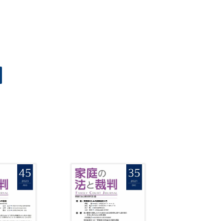
いて公表した行為がプライバシーの侵害として不法行為法上
抗告人・原審相手方）に対し，未成年者（平成20年生）との
10時から午後２時まで面会交流を仮に求めた審判前の保全処
大人の影響によるもので，この状態を解消するためには，早
案認容の蓋然性），かつ，母が食道がんに罹患し余命の告知
時間程度の面会交流を仮に認めた判断の抗告審において，原
時抗告事件）