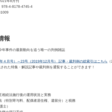
021年8月刊
：
978-4-8178-4745-4
1009
情報
少年事件の最新動向を追う唯一の判例雑誌
5年４月号）～23号（2019年12月号） 記事・裁判例の総索引はこちら
（
載された特集・解説記事や裁判例を通覧することができます！
正相続法施行後の運用状況と実務
法（特別寄与料、配偶者居住権、遺留分）と税務
弁護士）