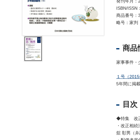
レ
発刊年月：2
ジ
ISBN/ISSN
ス
商品番号：3
ト
略号：家判
ラ
ー
・
商品
ブ
ッ
家事事件・
ク
ス
１号（201
地
5年間に掲
名
・
目次
便
覧
◆特集 改
文
・改正相続
字
舘 彰男（