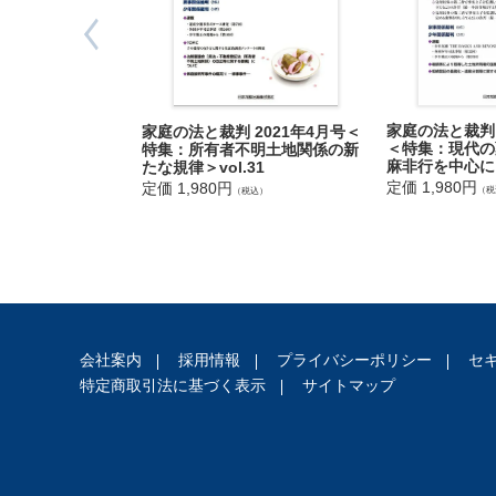
法
（参考）原
人
登
祖父に当た
記
親の財産を
縁組を無効
供
家庭の法と裁判 
家庭の法と裁判 2021年4月号＜
てを許可し
託
＜特集：現代の
特集：所有者不明土地関係の新
麻非行を中心に＞v
（東京高決
たな規律＞vol.31
定価 1,980円
定価 1,980円
（税
（税込）
親権者であ
そのことに
（東京高決
（参考）原
被相続人の
会社案内
採用情報
プライバシーポリシー
セ
自らを承継
特定商取引法に基づく表示
サイトマップ
はないから
出
人に仏壇を
入
めたところ
国
なり，祭祀
管