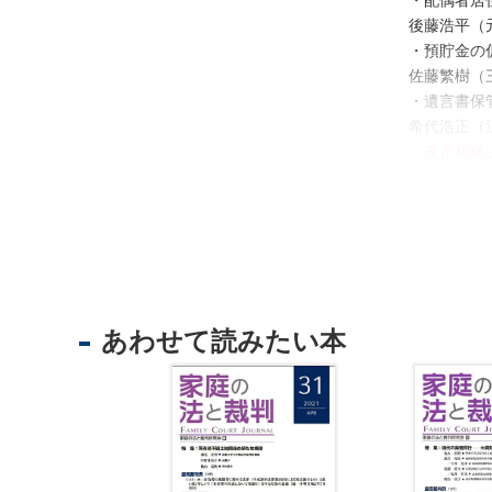
・配偶者居
後藤浩平（
・預貯金の
不
佐藤繁樹（
動
・遺言書保
産
希代浩正（
登
→改正相続
記
◆最高裁判
境
❖少年保護
界
違法とはい
・
地
◆家事関係
図
別居中の夫
・
あわせて読みたい本
面会交流の
測
分において
量
期に未成年
商
も受けてい
業
審の判断が
・
（仙台高決