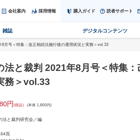
会社案内
採用情報
購入ガイド
読者サポート
雑誌
デジタルコンテンツ
1年8月号＜特集：改正相続法施行後の運用状況と実務＞vol.33
の法と裁判 2021年8月号＜特集
務＞vol.33
980
税込
本体
1,800
の法と裁判研究会／編
64頁