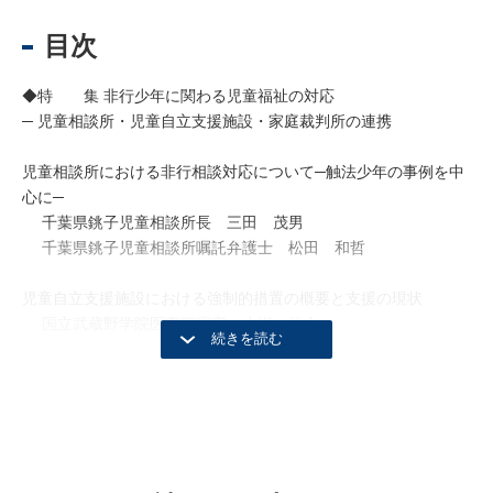
目次
◆特 集 非行少年に関わる児童福祉の対応
─ 児童相談所・児童自立支援施設・家庭裁判所の連携
児童相談所における非行相談対応について─触法少年の事例を中
心に─
千葉県銚子児童相談所長 三田 茂男
千葉県銚子児童相談所嘱託弁護士 松田 和哲
児童自立支援施設における強制的措置の概要と支援の現状
国立武蔵野学院医事管理官 小栁 紘介
児童相談所と家庭裁判所の連携
名古屋家庭裁判所判事 尾田いずみ
名古屋家庭裁判所総括主任調査官 鳥居貴美子
◆特別企画〈全３回〉 改正家族法の要点と解説Ⅱ