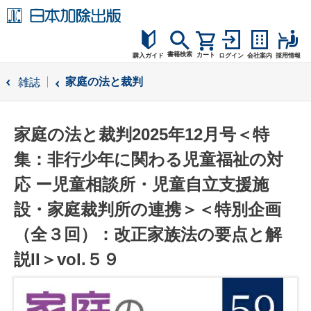
書籍検索
カート
購入ガイド
ログイン
会社案内
採用情報
購入ガイド
家庭の法と裁判
雑誌
読者サポート
家庭の法と裁判2025年12月号＜特
お問合せ
集：非行少年に関わる児童福祉の対
応 ー児童相談所・児童自立支援施
設・家庭裁判所の連携＞＜特別企画
（全３回）：改正家族法の要点と解
説II＞vol.５９