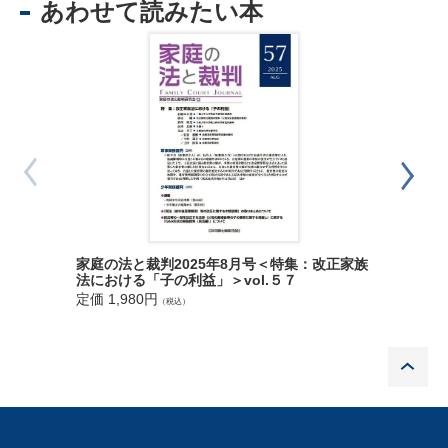
あわせて読みたい本
東京改正家族法研究会
東京家庭裁判所部総括判事 鈴木 義和
東京家庭裁判所判事 藤倉 徹也
東京家庭裁判所特例判事補 葛西 正成
東京家庭裁判所特例判事補 足立 瑞貴
第５章 親子交流等
◆ TOPIC 令和８年４月１日に，令和６年民法等の一部を改正す
る法律（父母の離婚後等の子の養育に関する見直し）が施行され
ます！
法務省民事局参事官室
家庭の法と裁判2025年8月号＜特集：改正家族
家庭の法
法における「子の利益」＞vol.５７
年法施行
◆論説 オーストラリアにおける別居・離婚後の子の養育に関す
定価 1,980円
定価 1,9
（税込）
る法制度
法務省民事局付 廣瀬 智彦
P
◆家事関係裁判（２件）
❖共同相続人の一人が生命保険契約に基づき保険金受取人として
受領した被相続人の死亡保険金について，民法903条の類推適用
による特別受益に準じた持戻しを否定した事例