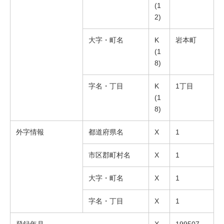
(1
2)
大字・町名
K
岩本町
(1
8)
字名・丁目
K
1丁目
(1
8)
外字情報
都道府県名
X
1
市区郡町村名
X
1
大字・町名
X
1
字名・丁目
X
1