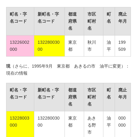
町名・字
新町名・字
都道
市区
町
廃止
名コード
名コード
府県
町村
名
年月
名
名
13226002
132280030
東京
秋川
油
199
000
00
都
市
平
509
現
（さらに、1995年9月 東京都 あきるの市 油平に変更）：
現在の情報
町名・字
新町名・字
都道
市区
町
廃止
名コード
名コード
府県
町村
名
年月
名
名
13228003
132280030
東京
あき
油
000
000
00
都
る野
平
000
市