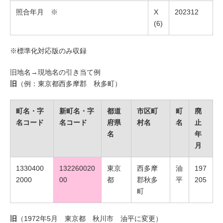
照合年月 ※
X
202312
(6)
※標準化対応版のみ収録
旧地名→現地名の引き当て例
旧
（例：東京都西多摩郡 秋多町）
町名・字
新町名・字
都道
市区町
町
廃
名コード
名コード
府県
村名
名
止
名
年
月
1330400
132260020
東京
西多摩
油
197
2000
00
都
郡秋多
平
205
町
旧
（1972年5月 東京都 秋川市 油平に変更）