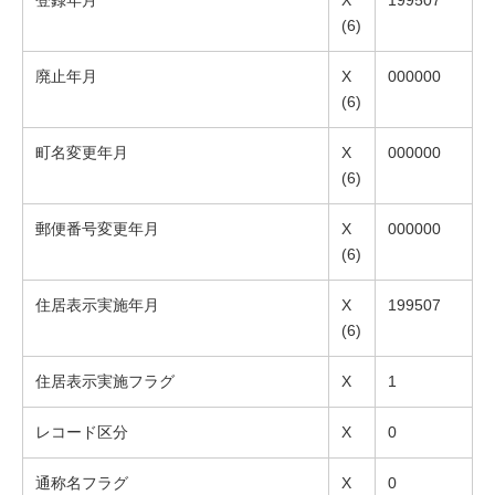
登録年月
X
199507
(6)
廃止年月
X
000000
(6)
町名変更年月
X
000000
(6)
郵便番号変更年月
X
000000
(6)
住居表示実施年月
X
199507
(6)
住居表示実施フラグ
X
1
レコード区分
X
0
通称名フラグ
X
0