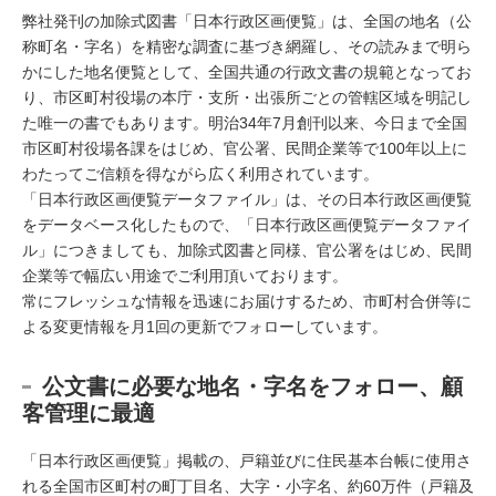
弊社発刊の加除式図書「日本行政区画便覧」は、全国の地名（公
称町名・字名）を精密な調査に基づき網羅し、その読みまで明ら
かにした地名便覧として、全国共通の行政文書の規範となってお
り、市区町村役場の本庁・支所・出張所ごとの管轄区域を明記し
た唯一の書でもあります。明治34年7月創刊以来、今日まで全国
市区町村役場各課をはじめ、官公署、民間企業等で100年以上に
わたってご信頼を得ながら広く利用されています。
「日本行政区画便覧データファイル」は、その日本行政区画便覧
をデータベース化したもので、「日本行政区画便覧データファイ
ル」につきましても、加除式図書と同様、官公署をはじめ、民間
企業等で幅広い用途でご利用頂いております。
常にフレッシュな情報を迅速にお届けするため、市町村合併等に
よる変更情報を月1回の更新でフォローしています。
公文書に必要な地名・字名をフォロー、顧
客管理に最適
「日本行政区画便覧」掲載の、戸籍並びに住民基本台帳に使用さ
れる全国市区町村の町丁目名、大字・小字名、約60万件（戸籍及