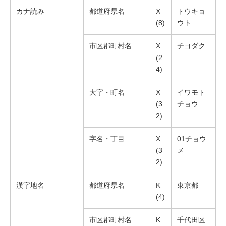
カナ読み
都道府県名
X
トウキョ
(8)
ウト
市区郡町村名
X
チヨダク
(2
4)
大字・町名
X
イワモト
(3
チョウ
2)
字名・丁目
X
01チョウ
(3
メ
2)
漢字地名
都道府県名
K
東京都
(4)
市区郡町村名
K
千代田区