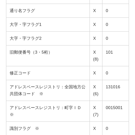
通り名フラグ
X
0
大字・字フラグ1
X
0
大字・字フラグ2
X
0
旧郵便番号（3・5桁）
X
101
(8)
修正コード
X
0
アドレスベースレジストリ：全国地方公
X
131016
共団体コード ※
(6)
アドレスベースレジストリ：町字ＩＤ
X
0015001
※
(7)
識別フラグ ※
X
0