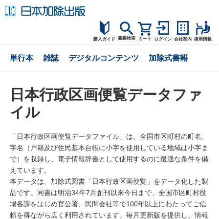
書籍検索
カート
購入ガイド
ログイン
会社案内
採用情報
購入ガイド
単行本
雑誌
デジタルコンテンツ
加除式書籍
読者サポート
日本行政区画便覧データファ
お問合せ
イル
「日本行政区画便覧データファイル」は、全国市区町村の町名、
字名（戸籍及び住民基本台帳に小字を使用している地域は小字ま
で）を収録し、電子情報辞書として使用するのに最適な条件を備
えています。
本データは、加除式図書「日本行政区画便覧」をデータ化した製
品です。同書は明治34年7月創刊以来今日まで、全国市区町村役
場各課をはじめ官公署、民間会社等で100年以上にわたってご信
頼を得ながら広く利用されています。毎月更新版を提供し、情報