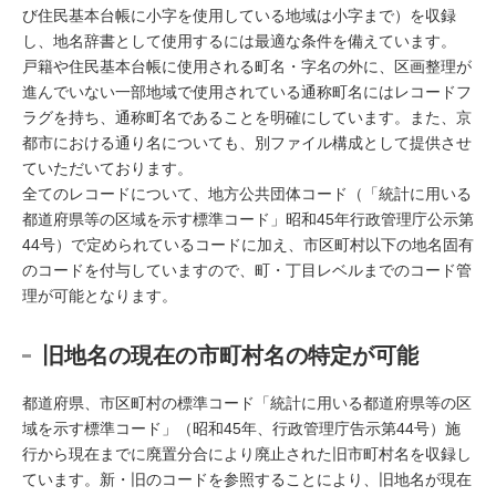
び住民基本台帳に小字を使用している地域は小字まで）を収録
し、地名辞書として使用するには最適な条件を備えています。
戸籍や住民基本台帳に使用される町名・字名の外に、区画整理が
進んでいない一部地域で使用されている通称町名にはレコードフ
ラグを持ち、通称町名であることを明確にしています。また、京
都市における通り名についても、別ファイル構成として提供させ
ていただいております。
全てのレコードについて、地方公共団体コード（「統計に用いる
都道府県等の区域を示す標準コード」昭和45年行政管理庁公示第
44号）で定められているコードに加え、市区町村以下の地名固有
のコードを付与していますので、町・丁目レベルまでのコード管
理が可能となります。
旧地名の現在の市町村名の特定が可能
都道府県、市区町村の標準コード「統計に用いる都道府県等の区
域を示す標準コード」（昭和45年、行政管理庁告示第44号）施
行から現在までに廃置分合により廃止された旧市町村名を収録し
ています。新・旧のコードを参照することにより、旧地名が現在