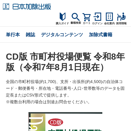
書籍検索
カート
購入ガイド
ログイン
会社案内
採用情報
購入ガイド
単行本
雑誌
デジタルコンテンツ
加除式書籍
読者サポート
CD版 市町村役場便覧 令和8年
お問合せ
版（令和7年8月1日現在）
全国の市町村役場(約1,700)、支所・出張所(約4,500)の自治体コ
ード・郵便番号・所在地・電話番号･人口･世帯数等のデータを固
定長またはCSV形式で提供します。
※複数台利用の場合は別途お問合せください。