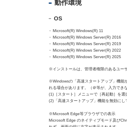
動作環境
・
外
国
OS
人
Microsoft(R) Windows(R) 11
Microsoft(R) Windows Server(R) 2016
Microsoft(R) Windows Server(R) 2019
住
Microsoft(R) Windows Server(R) 2022
民
Microsoft(R) Windows Server(R) 2025
基
本
※インストールは、管理者権限のあるユーザ（A
台
帳
※Windowsの「高速スタートアップ」
事
れる場合があります。（＠等が、入力でき
務
(1)［スタート］メニューで［再起動］を選
(2)「高速スタートアップ」機能を無効にして
教
育
※Microsoft Edge等ブラウザでの表示
・
Microsoft Edge のネイティブモー
学
れず、画面の端に文字が表示されます。