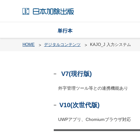
単行本
HOME
デジタルコンテンツ
KAJO_J 入力システム
戸
V7(現行版)
籍
渉
外字管理ツール等との連携機能あり
外
戸
V10(次世代版)
籍
・
UWPアプリ、Chomiumブラウザ対応
国
籍
レ