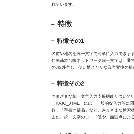
れています。
不
特徴
動
産
登
特徴その1
記
境
名前や地名を統一文字で簡単に入力できま
界
住民基本台帳ネットワーク統一文字は、通
・
のJIS外字も、使い慣れたかな漢字変換の
地
図
特徴その2
・
測
さまざまな統一文字入力支援機能がついて
量
「KAJO_J IME」には、一般的な入
数」「手書き部品」など、さまざまな検索
商
また、統一文字のコード値や、面区点によ
業
・
法