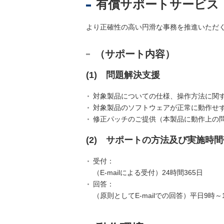
有償サポートサービス
人
登
より正確性の高い円滑な事務を推進いただ
記
供
（サポート内容）
託
(1) 問題解決支援
対象製品についての仕様、操作方法に関
対象製品のソフトウェアが正常に動作せ
修正パッチのご提供（本製品に動作上の
(2) サポートの方法及び実施時間
受付：
出
（E-mailによる受付）24時間365日
入
回答：
国
（原則としてE-mailでの回答）平日9
管
理