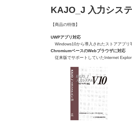
般
KAJO_J 入力システ
【商品の特徴】
遺
UWPアプリ対応
言
Windows10から導入されたストアアプ
・
ChromiumベースのWebブラウザに対応
相
従来版でサポートしていたInternet Explor
続
成
年
後
見
・
高
齢
者
財