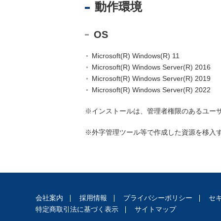
産
動作環境
管
理
OS
・
信
Microsoft(R) Windows(R) 11
託
Microsoft(R) Windows Server(R) 2016
離
Microsoft(R) Windows Server(R) 2019
婚
Microsoft(R) Windows Server(R) 2022
・
親
※インストールは、管理者権限のあるユーザ（A
子
※外字管理ツール等で作成した資源を移入
ジ
ェ
ン
ダ
ー
会社案内
採用情報
プライバシーポリシー
セ
家
特定商取引法に基づく表示
サイトマップ
事