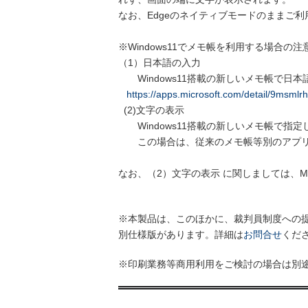
校
なお、Edgeのネイティブモードのままご利
社
会
※Windows11でメモ帳を利用する場合の注
保
（1）日本語の入力
障
Windows11搭載の新しいメモ帳で日本語
・
https://apps.microsoft.com/detail/9msmlr
社
(2)文字の表示
会
Windows11搭載の新しいメモ帳で指定
福
この場合は、従来のメモ帳等別のアプリ
祉
なお、（2）文字の表示 に関しましては、Mic
自
治
体
※本製品は、このほかに、裁判員制度への
・
別仕様版があります。詳細は
お問合せ
くだ
地
方
※印刷業務等商用利用をご検討の場合は別
自
治
一