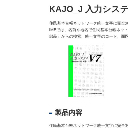
ジ
KAJO_J 入力シス
ス
ト
住民基本台帳ネットワーク統一文字に完全対
ラ
IMEでは、名前や地名で住民基本台帳ネッ
ー
部品」からの検索、統一文字のコード、面
・
ブ
ッ
ク
ス
地
名
・
便
覧
製品内容
文
字
住民基本台帳ネットワーク統一文字に完全対応