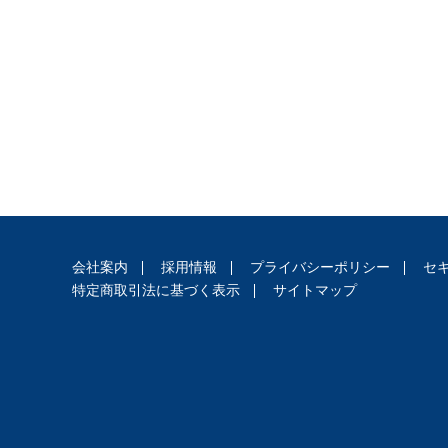
ジ
ス
ト
ラ
ー
・
ブ
ッ
ク
ス
地
会社案内
採用情報
プライバシーポリシー
セ
名
特定商取引法に基づく表示
サイトマップ
・
便
覧
文
字