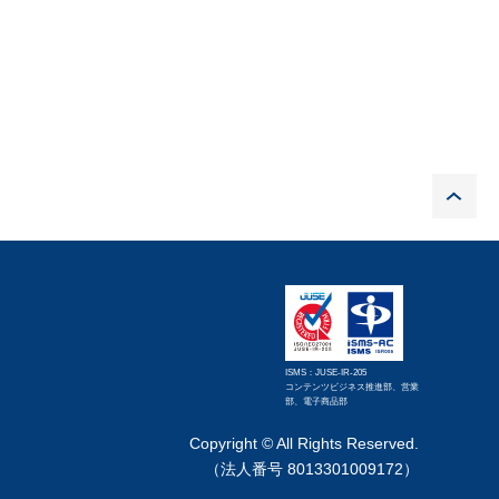
P
ISMS：JUSE-IR-205
コンテンツビジネス推進部、営業
部、電子商品部
Copyright © All Rights Reserved.
（法人番号 8013301009172）