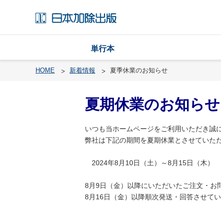
単行本
HOME
新着情報
夏季休業のお知らせ
夏期休業のお知らせ
戸
籍
いつも当ホームページをご利用いただき誠
渉
弊社は下記の期間を夏期休業とさせていた
外
戸
2024年8月10日（土）～8月15日（木）
籍
・
8月9日（金）以降にいただいたご注文・お
国
8月16日（金）以降順次発送・回答させて
籍
レ