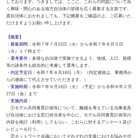
しております。つきましては、ここに、これらの問題について高
く興味・関心のある地方自治体の皆様を広く募集する次第です。
貴自治体におかれましても、下記概要をご確認の上、ご応募いた
だけますようお願い申し上げます。
【概要】
・募集期間：
令和７年７月22日（火）から令和７年８月５日
（火）１７時まで
・選考要件：
多様な自治体で実施できるよう、地域、人口、規模
等の諸条件も総合的に考慮して選考します。
・内定予定日：
令和７年８月18日（月）（内定連絡は、事務局か
らの連絡にて代えさせていただきます。）
・実施時期：
令和７年９月16日（火）（予定）から令和８年２月
27日（金）まで
・実施内容：
①モデル共同養育計画等について、離婚を考えている当事者及
び自治体における窓口担当者を中心に、モデル共同養育計画等の
内容を検討（利用）してもらい、これらに対するアンケート及び
レビューを行う。
②ネットワーク会議においてそれぞれの支援における悩みやポ