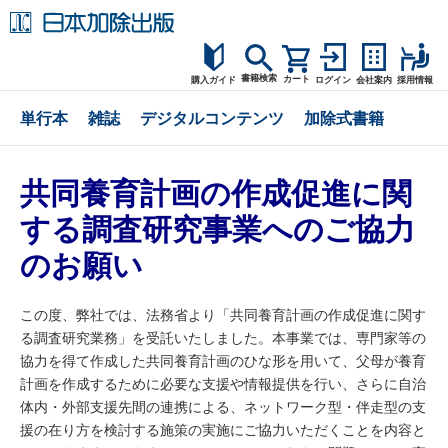
書籍検索
カート
購入ガイド
ログイン
会社案内
採用情報
購入ガイド
単行本
雑誌
デジタルコンテンツ
加除式書籍
読者サポート
共同養育計画の作成促進に関
お問合せ
する調査研究事業へのご協力
のお願い
この度、弊社では、法務省より「共同養育計画の作成促進に関す
る調査研究業務」を受託いたしました。本事業では、専門家等の
協力を得て作成した共同養育計画のひな形を用いて、父母が養育
計画を作成するために必要な支援や情報提供を行い、さらに自治
体内・外部支援先間の連携による、ネットワーク型・伴走型の支
援の在り方を検討する施策の実施にご協力いただくことを内容と