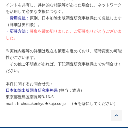
イントを共有し、具体的な相談等があった場合に、ネットワーク
を活用して必要な支援につなぐ。
・費用負担：
原則、日本加除出版調査研究事務局にて負担します
（詳細は要相談）。
・応募方法：
募集を締め切りました、ご応募ありがとうございま
した。
※実施内容等の詳細は現在も策定を進めており、随時変更の可能
性がございます。
その他ご不明点があれば、下記調査研究事務局までお問合せく
ださい。
本件に関するお問合せ先：
日本加除出版調査研究事務局
(担当：渡邊）
東京都豊島区南長崎3-16-6
mail：h-chosakenkyu★kajo.co.jp （★を@にしてください）
P