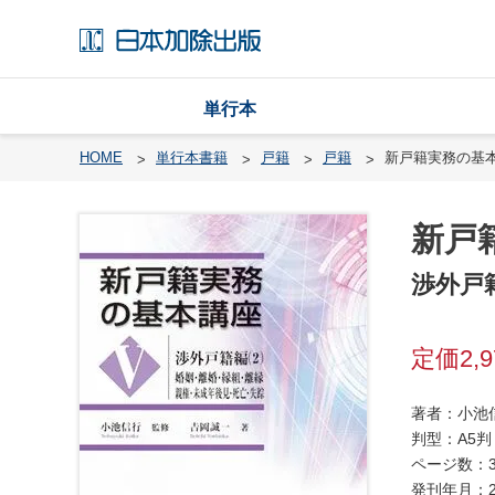
単行本
HOME
単行本書籍
戸籍
戸籍
新戸籍実務の基
新戸
戸
籍
渉外戸
渉
外
2,
戸
籍
・
著者：小池
国
判型：A5判
籍
ページ数：3
発刊年月：2