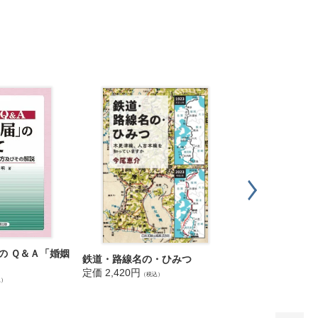
刑事司法ソーシ
の Ｑ＆Ａ「婚姻
鉄道・路線名の・ひみつ
務
定価 2,420円
（税込）
定価 3,960円
（税込
込）