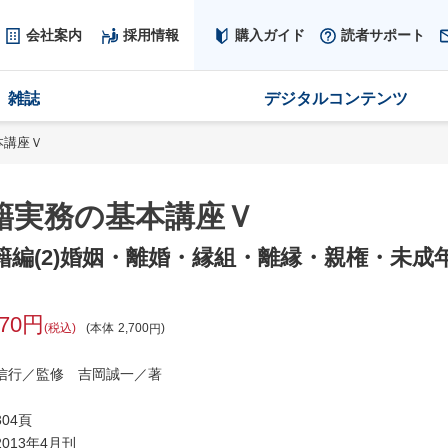
会社案内
採用情報
購入ガイド
読者サポート
雑誌
デジタルコンテンツ
本講座Ｖ
籍実務の基本講座Ｖ
籍編(2)婚姻・離婚・縁組・離縁・親権・未成
970
税込
本体
2,700
信行／監修 吉岡誠一／著
04頁
013年4月刊