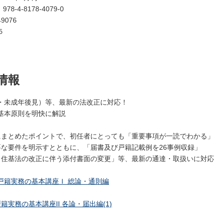
：
978-4-8178-4079-0
9076
５
情報
・未成年後見）等、最新の法改正に対応！
基本原則を明快に解説
にまとめたポイントで、初任者にとっても「重要事項が一読でわかる」
要な要件を明示すとともに、「届書及び戸籍記載例を26事例収録」
・住基法の改正に伴う添付書面の変更」等、最新の通達・取扱いに対応
戸籍実務の基本講座Ｉ 総論・通則編
籍実務の基本講座II 各論・届出編(1)