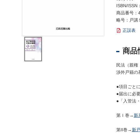
レ
ISBN/ISSN
ジ
商品番号：4
ス
略号：戸講
ト
ラ
正誤表
ー
・
商品
ブ
ッ
民法（親権
ク
渉外戸籍の
ス
地
●項目ごと
名
●届出に必
・
●「入管法
便
覧
第Ｉ巻→
新
文
第II巻→
新戸
字