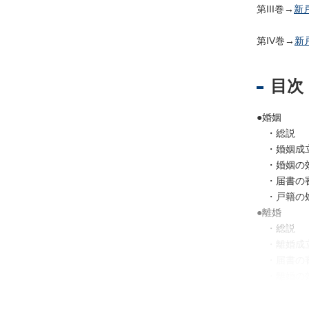
第III巻→
新
第IV巻→
新
不
動
産
目次
登
記
●婚姻
境
・総説
界
・婚姻成
・
・婚姻の
地
・届書の
図
・戸籍の
・
●離婚
測
・総説
量
・離婚成
・届書の
商
・離婚の
業
・戸籍の
・
●養子縁組