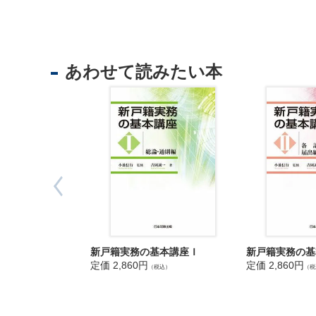
法
・子の親
人
・届書の
登
・戸籍届
記
の一部改正
あわせて読みたい本
供
・戸籍の
託
●未成年後
・総説
・未成年
・未成年
戸籍記載の
・戸籍の
●死亡
・総説
・外国人が
した場合の
新戸籍実務の基本講座Ｉ
新戸籍実務の基
出
・在日の外
定価 2,860円
定価 2,860円
（税込）
（税
入
に対する通
国
・日本人が
管
場合の戸籍