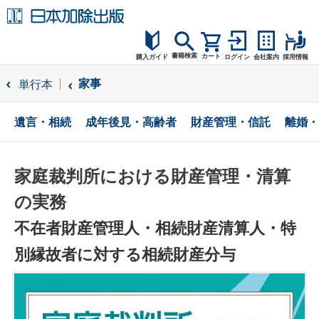
書籍検索
カート
購入ガイド
ログイン
会社案内
採用情報
購入ガイド
家事
単行本
読者サポート
遺言・相続
成年後見・高齢者
財産管理・信託
離婚・
お問合せ
家庭裁判所における財産管理・清算
の実務
不在者財産管理人・相続財産清算人・特
別縁故者に対する相続財産分与