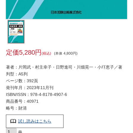
5,280
税込
本体
4,800
著者：片岡武・村主幸子・日野進司・川畑晃一・小圷恵子／著
判型：A5判
ページ数：392頁
発刊年月：2023年11月刊
ISBN/ISSN：
978-4-8178-4907-6
商品番号：40971
略号：財清
試し読みはこちら