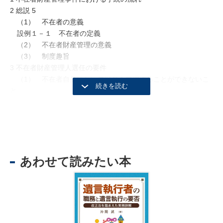
2 総説 5
（1） 不在者の意義
設例１－１ 不在者の定義
（2） 不在者財産管理の意義
（3） 制度趣旨
3 不在者財産管理人選任の要件
（1） 不在者自身において財産を管理することができないこ
と
（2） 利害関係人又は検察官からの申立てがあること（民25
条）
（3） 管理すべき財産が存在すること 8
4 管轄
（1） 管轄
あわせて読みたい本
設例１－２ 不在者の裁判管轄
（2） 国際裁判管轄
（3） 準拠法
（4） 移 送
参考１ 移送上申書
設例１－３ 複数の管轄裁判所と移送