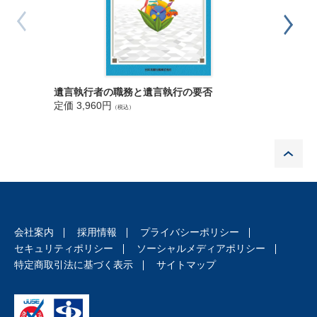
5 選任
（1） 申立てがなされる目的
（2） 申立権者
設例１－４ 不動産購入希望者と不在者財産管理人の選任の申
立権
（3） 申立先
遺言執行者の職務と遺言執行の要否
第２版 
（4） 申立てに必要な費用等
定価 3,960円
定価 4,6
（税込）
（5） 申立てに必要な書類
設例１－５ 不在者財産管理人の選任申立書類の内容
P
参考２ 不在者財産管理人選任申立書（記載例）
（6） 遺産分割が申立ての主たる目的である場合
（7） 管理費用 24
設例１－６ 不在者財産管理費用の予納
（8） 管理人候補者
会社案内
採用情報
プライバシーポリシー
（9） 照会書・回答書
セキュリティポリシー
ソーシャルメディアポリシー
6 審理
特定商取引法に基づく表示
サイトマップ
（1） 書記官による申立書の補正等
（2） 不在の事実の調査
（3） 参与員からの意見聴取
（4） 家庭裁判所調査官による事実の調査（家事法58条）