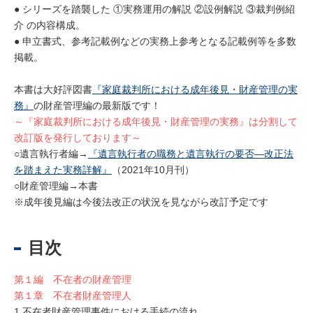
● シリーズを踏襲した ①実務運用の解説 ②設例解説 ③裁判例紹
介 の内容構成。
● 申立書式、参考記載例などの実務上参考となる記載例等を多数
掲載。
本書は大好評図書
『家庭裁判所における成年後見・財産管理の実
務』
の財産管理編の最新版です！
～『家庭裁判所における成年後見・財産管理の実務』は分割して
改訂版を発行しております～
○遺言執行者編→
『遺言執行者の職務と遺言執行の要否―改正法
を踏まえた実務詳解』
（2021年10月刊）
○財産管理編→本書
※成年後見編は今後法改正の状況を見ながら改訂予定です
目次
第１編 不在者の財産管理
第１章 不在者財産管理人
1 不在者財産管理事件における手続の流れ