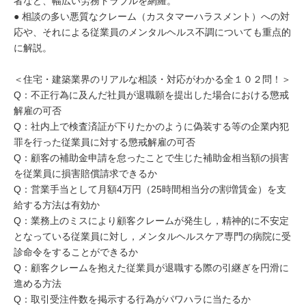
者など、幅広い労務トラブルを網羅。
● 相談の多い悪質なクレーム（カスタマーハラスメント）への対
応や、それによる従業員のメンタルヘルス不調についても重点的
に解説。
＜住宅・建築業界のリアルな相談・対応がわかる全１０２問！＞
Q：不正行為に及んだ社員が退職願を提出した場合における懲戒
解雇の可否
Q：社内上で検査済証が下りたかのように偽装する等の企業内犯
罪を行った従業員に対する懲戒解雇の可否
Q：顧客の補助金申請を怠ったことで生じた補助金相当額の損害
を従業員に損害賠償請求できるか
Q：営業手当として月額4万円（25時間相当分の割増賃金）を支
給する方法は有効か
Q：業務上のミスにより顧客クレームが発生し，精神的に不安定
となっている従業員に対し，メンタルヘルスケア専門の病院に受
診命令をすることができるか
Q：顧客クレームを抱えた従業員が退職する際の引継ぎを円滑に
進める方法
Q：取引受注件数を掲示する行為がパワハラに当たるか