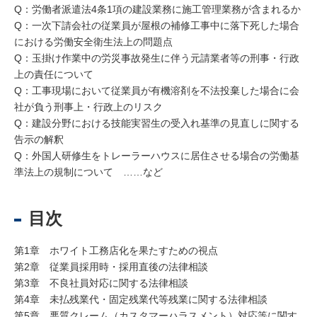
Q：労働者派遣法4条1項の建設業務に施工管理業務が含まれるか
Q：一次下請会社の従業員が屋根の補修工事中に落下死した場合
における労働安全衛生法上の問題点
Q：玉掛け作業中の労災事故発生に伴う元請業者等の刑事・行政
上の責任について
Q：工事現場において従業員が有機溶剤を不法投棄した場合に会
社が負う刑事上・行政上のリスク
Q：建設分野における技能実習生の受入れ基準の見直しに関する
告示の解釈
Q：外国人研修生をトレーラーハウスに居住させる場合の労働基
準法上の規制について ……など
目次
第1章 ホワイト工務店化を果たすための視点
第2章 従業員採用時・採用直後の法律相談
第3章 不良社員対応に関する法律相談
第4章 未払残業代・固定残業代等残業に関する法律相談
第5章 悪質クレーム（カスタマーハラスメント）対応等に関す