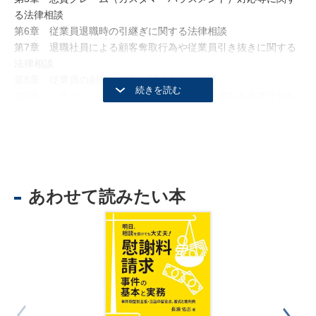
る法律相談
第6章 従業員退職時の引継ぎに関する法律相談
第7章 退職社員による顧客奪取行為や従業員引き抜きに関する
法律相談
第8章 従業員の副業・兼業に関する法律相談
第9章 ハラスメントに関する法律相談――秩序ある企業文化を
醸成するための注意点
第10章 労働者派遣に関する法律相談
第11章 住宅会社の「取引先従業員」の働き方改革
第12章 下請業者の従業員及び一人親方の安全確保（現場労災）
第13章 住宅会社における働き方改革への取組方法
あわせて読みたい本
第14章 労働法関連法令に関する刑事上・行政上のリスクについ
て
第15章 外国人労働者に関する法改正動向
第16章 建築士等の雇用に関する法律相談
第17章 就業規則等の整備（モデル就業規則例も収録！）