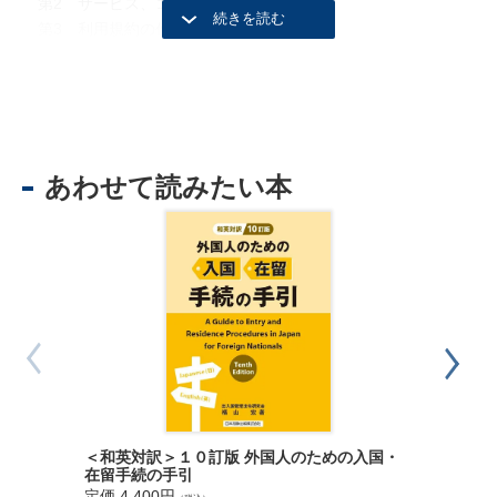
第2 サービス、コンテンツの制作
第3 利用規約の作成
第4 協賛契約
第5 知的財産権
第6 「投げ銭」をめぐる法律問題
第３章 ライブ配信開始中の法律問題
第1 通信の秘密と配信内容の監視
あわせて読みたい本
第2 広告表示に関する規制
第3 特定商取引法
第4 景品に関する規制
第４章 ライブ配信終了後の法律問題
第1 商品販売後の対応
第2 商品所有権の移転時期
第3 商品の売買契約の取消し、無効への対応
第4 配信アーカイブについて
第5 個人情報の取扱い
第6 誹謗中傷問題への対応
第５章 その他の法律問題
＜和英対訳＞１０訂版 外国人のための入国・
第1 芸能事務所との関係
Ｑ＆Ａ 
在留手続の手引
第2 サービスの健全性確保
に関する
定価 4,400円