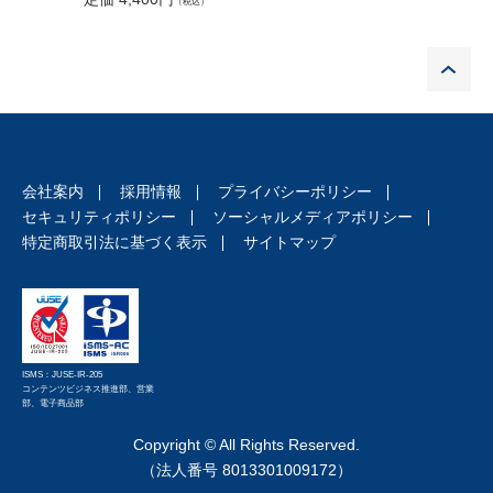
（税込）
定価 3,9
第3 オンラインサロンとファンビジネス
付録
P
第1 プラットフォーマーの責任に
関する裁判例
第2 利用規約をめぐる裁判例
第3 利用規約例
第4 ライブコマース立ち上げチェックシート
会社案内
採用情報
プライバシーポリシー
索引
セキュリティポリシー
ソーシャルメディアポリシー
特定商取引法に基づく表示
サイトマップ
ISMS：JUSE-IR-205
コンテンツビジネス推進部、営業
部、電子商品部
Copyright © All Rights Reserved.
（法人番号 8013301009172）