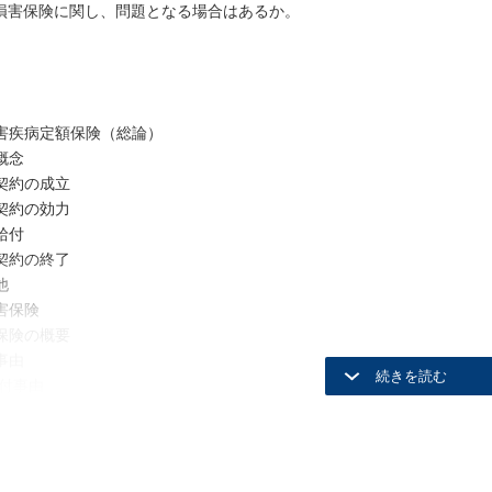
損害保険に関し、問題となる場合はあるか。
害疾病定額保険（総論）
概念
契約の成立
契約の効力
給付
契約の終了
他
害保険
保険の概要
事由
付事由
険事故
害保険金の種類別支払事由
論
亡保険金