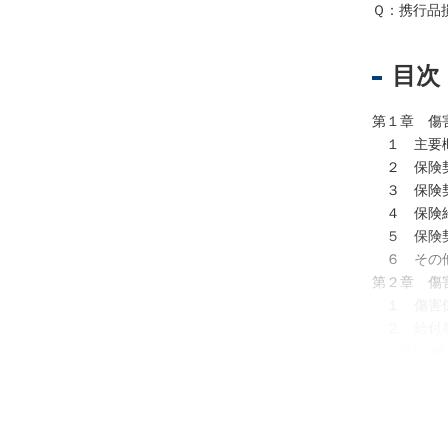
法
Ｑ：携行品
人
登
目次
記
供
第１章 傷
託
１ 主要
２ 保険
３ 保険
４ 保険
５ 保険
６ その
第２章 傷
１ 傷害
２ 給付
(1) 給
出
(2) 保
入
(3) 傷
国
・総
管
・死