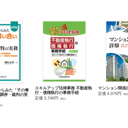
障害保険金
・手術保険金
院保険金
事由
責一般
責個別
罪免責
行為免責
免許免責
運転免責
運転免責
病免責
疾患免責
スキルアップ法律事務 不動産執
マンション関係
からみた「子の奪
喪失免責
行・債権執行の事務手続
定価 4,070円
調停・裁判の実
（税
処置免責
定価 3,740円
（税込）
危険免責
込）
震免責
の他
支払条項