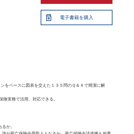
電子書籍を購入
、
インをベースに図表を交えた１３５問のＱ＆Ａで簡潔に解
保険実務で活用、対応できる。
あるか。
、誰が死亡保険金受取人となるか。死亡保険金請求権も放棄