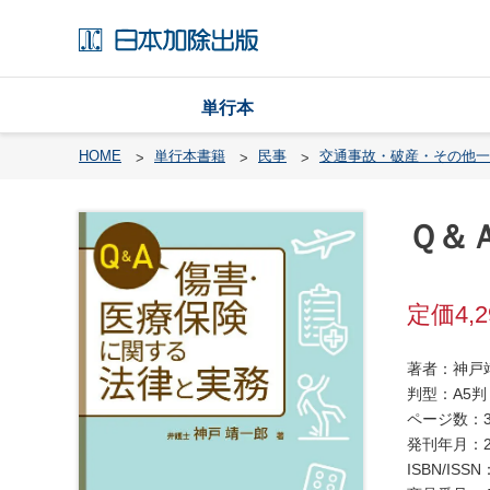
単行本
HOME
単行本書籍
民事
交通事故・破産・その他一
Ｑ＆
戸
籍
渉
4,
外
戸
著者：神戸
籍
判型：A5判
・
ページ数：3
国
発刊年月：2
籍
ISBN/ISSN