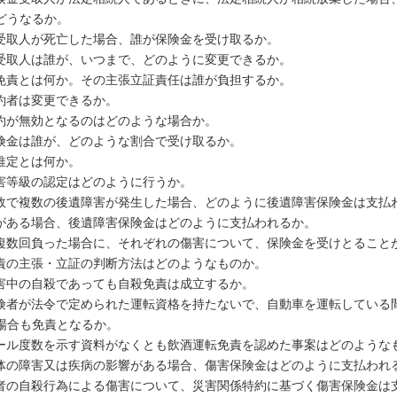
どうなるか。
受取人が死亡した場合、誰が保険金を受け取るか。
受取人は誰が、いつまで、どのように変更できるか。
免責とは何か。その主張立証責任は誰が負担するか。
約者は変更できるか。
約が無効となるのはどのような場合か。
険金は誰が、どのような割合で受け取るか。
推定とは何か。
害等級の認定はどのように行うか。
故で複数の後遺障害が発生した場合、どのように後遺障害保険金は支払
がある場合、後遺障害保険金はどのように支払われるか。
複数回負った場合に、それぞれの傷害について、保険金を受けとるこ
責の主張・立証の判断方法はどのようなものか。
害中の自殺であっても自殺免責は成立するか。
険者が法令で定められた運転資格を持たないで、自動車を運転している
場合も免責となるか。
ール度数を示す資料がなくとも飲酒運転免責を認めた事案はどのような
体の障害又は疾病の影響がある場合、傷害保険金はどのように支払われ
者の自殺行為による傷害について、災害関係特約に基づく傷害保険金は