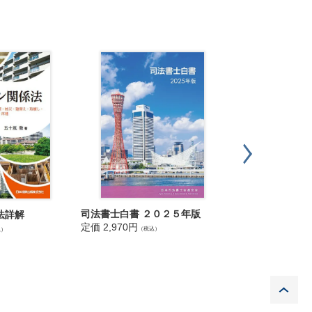
司法書士白書 ２０２５年版
Ｑ＆Ａ 家事事件
法詳解
調停
定価 2,970円
（税込）
込）
定価 3,630円
（税込
P