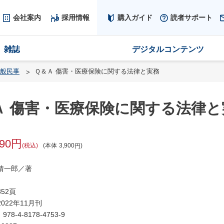
会社案内
採用情報
購入ガイド
読者サポート
雑誌
デジタルコンテンツ
般民事
Ｑ＆Ａ 傷害・医療保険に関する法律と実務
Ａ 傷害・医療保険に関する法律と
290
税込
本体
3,900
靖一郎／著
52頁
022年11月刊
：
978-4-8178-4753-9