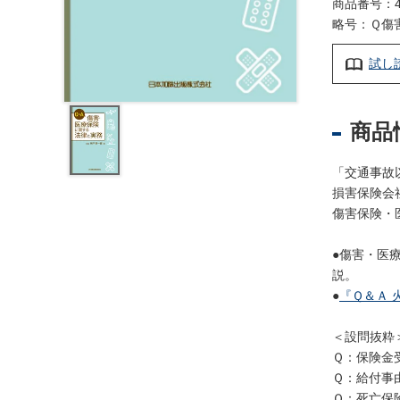
レ
商品番号：4
ジ
略号：Ｑ傷
ス
試し
ト
ラ
ー
・
商品
ブ
ッ
「交通事故
ク
損害保険会
ス
傷害保険・
地
●傷害・医
名
説。
・
●
『Ｑ＆Ａ 
便
覧
＜設問抜粋
文
Ｑ：保険金
字
Ｑ：給付事
Ｑ：死亡保