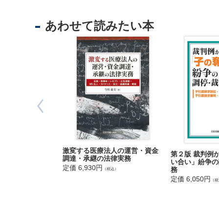
理
・後遺
・
・入院
あわせて読みたい本
外
・通
国
３ 免責
人
(1) 免
(2) 免
・犯
・闘争
住
・無
民
・飲酒
基
・薬物
本
・疾
台
・脳
帳
激変する医療法人の運営・資金
第２版 裁判例
・心神
調達・承継の法律実務
事
い合い」紛争の
・医療
定価 6,930円
務
（税込）
務
・異常
定価 6,050円
（税
教
・地
育
・そ
・
４ 限定