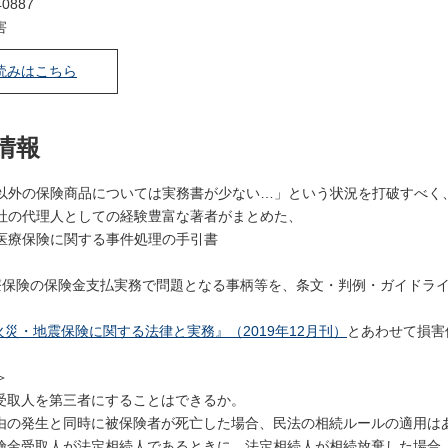
0887
害
読みはこちら
情報
以外の保険商品については実務書が少ない…」という状況を打破すべく
社の代理人としての経験豊富な著者がまとめた、
医療保険に関する事件処理の手引書
療保険の保険金支払実務で問題となる事柄等を、条文・判例・ガイドラ
火災・地震保険に関する法律と実務』（2019年12月刊）
とあわせて損害
＞
受取人を第三者にすることはできるか。
由の発生と同時に被保険者が死亡した場合、民法の相続ルールの適用は
険金受取人が法定相続人であるときに、法定相続人が相続放棄した場合