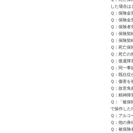
した場合は
Ｑ：保険金
不
Ｑ：保険金
動
Ｑ：保険者
産
Ｑ：保険契
登
Ｑ：保険契
記
Ｑ：死亡保
Ｑ：死亡の
境
Ｑ：後遺障
界
Ｑ：同一事
・
Ｑ：既往症
地
Ｑ：傷害を
図
Ｑ：故意免
・
Ｑ：精神障
測
Ｑ：「被保
量
で操作した
商
Ｑ：アルコ
業
Ｑ：他の身
・
Ｑ：被保険