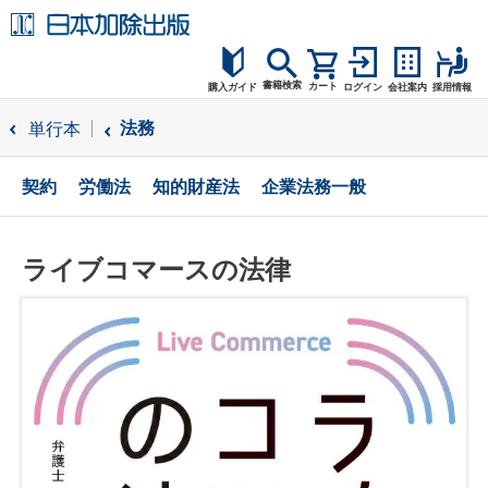
書籍検索
カート
購入ガイド
ログイン
会社案内
採用情報
購入ガイド
法務
単行本
読者サポート
契約
労働法
知的財産法
企業法務一般
お問合せ
ライブコマースの法律