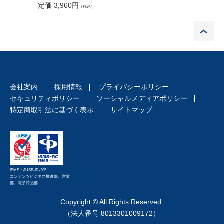
定価 1,5
定価 3,960円
第3 オンラインサロンとファンビジネス
（税込）
付録
P
第1 プラットフォーマーの責任に
関する裁判例
第2 利用規約をめぐる裁判例
第3 利用規約例
第4 ライブコマース立ち上げチェックシート
会社案内
採用情報
プライバシーポリシー
索引
セキュリティポリシー
ソーシャルメディアポリシー
特定商取引法に基づく表示
サイトマップ
ISMS：JUSE-IR-205
コンテンツビジネス推進部、営業
部、電子商品部
Copyright © All Rights Reserved.
（法人番号 8013301009172）