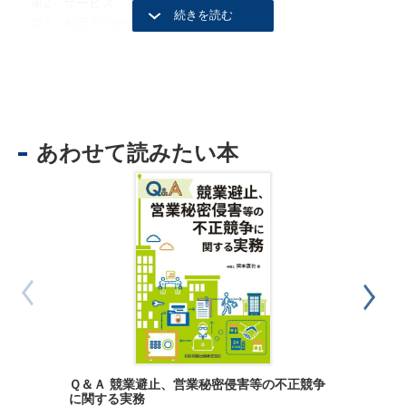
第2 サービス、コンテンツの制作
第3 利用規約の作成
第4 協賛契約
第5 知的財産権
第6 「投げ銭」をめぐる法律問題
第３章 ライブ配信開始中の法律問題
第1 通信の秘密と配信内容の監視
あわせて読みたい本
第2 広告表示に関する規制
第3 特定商取引法
第4 景品に関する規制
第４章 ライブ配信終了後の法律問題
第1 商品販売後の対応
第2 商品所有権の移転時期
第3 商品の売買契約の取消し、無効への対応
第4 配信アーカイブについて
第5 個人情報の取扱い
第6 誹謗中傷問題への対応
第５章 その他の法律問題
第1 芸能事務所との関係
法務局に
Ｑ＆Ａ 競業避止、営業秘密侵害等の不正競争
の仕方
第2 サービスの健全性確保
に関する実務