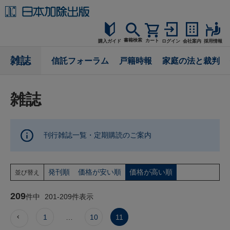
書籍検索
カート
購入ガイド
ログイン
会社案内
採用情報
購入ガイド
雑誌
信託フォーラム
戸籍時報
家庭の法と裁判
読者サポート
雑誌
お問合せ
刊行雑誌一覧・定期購読のご案内
発刊順
価格が安い順
価格が高い順
並び替え
209
件中
201
-
209
件表示
1
…
10
11