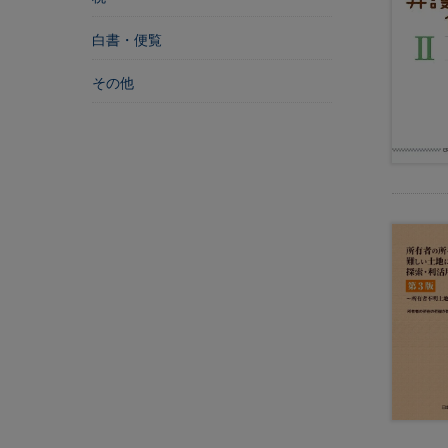
学
校
白書・便覧
社
その他
会
保
障
・
社
会
福
祉
自
治
体
・
地
方
自
治