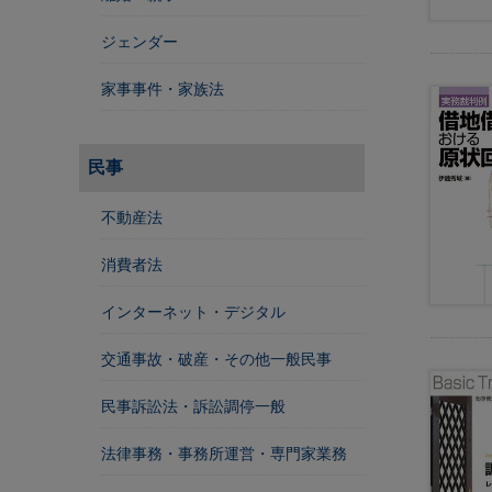
法
人
ジェンダー
登
記
家事事件・家族法
供
託
民事
不動産法
消費者法
インターネット・デジタル
交通事故・破産・その他一般民事
出
民事訴訟法・訴訟調停一般
入
国
法律事務・事務所運営・専門家業務
管