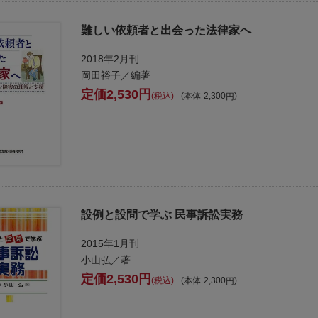
難しい依頼者と出会った法律家へ
2018年2月刊
岡田裕子／編著
2,530
税込
本体
2,300
設例と設問で学ぶ 民事訴訟実務
2015年1月刊
小山弘／著
2,530
税込
本体
2,300