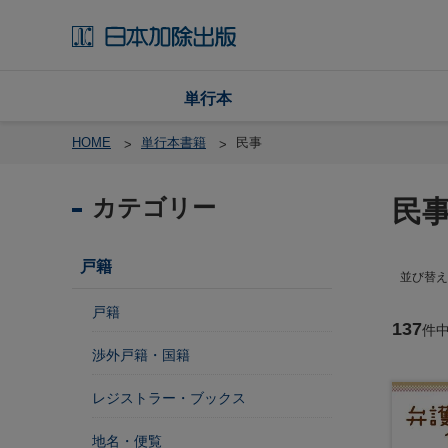
単行本
HOME
単行本書籍
民事
カテゴリー
民
戸
籍
戸籍
並び替え
渉
外
戸籍
戸
137
件
籍
渉外戸籍・国籍
・
国
レジストラー・ブックス
籍
地名・便覧