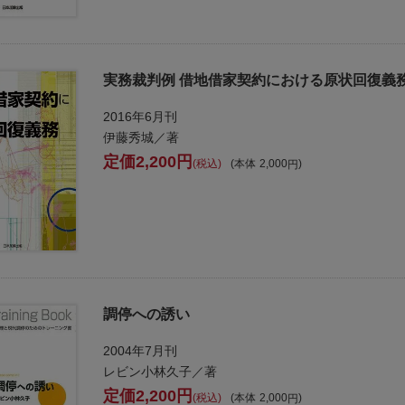
実務裁判例 借地借家契約における原状回復義
2016年6月刊
伊藤秀城／著
2,200
税込
本体
2,000
調停への誘い
2004年7月刊
レビン小林久子／著
2,200
税込
本体
2,000