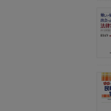
一
般
遺
言
・
相
続
成
年
後
見
・
高
齢
者