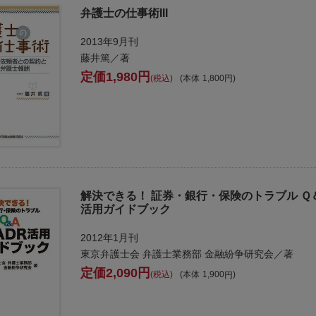
弁護士の仕事術III
2013年9月刊
藤井篤／著
1,980
税込
本体
1,800
解決できる！ 証券・銀行・保険のトラブル Ｑ
活用ガイドブック
2012年1月刊
東京弁護士会 弁護士業務部 金融紛争研究会／著
2,090
税込
本体
1,900