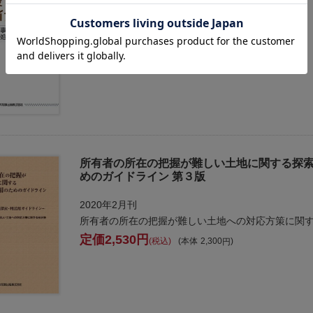
2013年7月刊
藤井篤／著
2,420
税込
本体
2,200
所有者の所在の把握が難しい土地に関する探
めのガイドライン 第３版
2020年2月刊
所有者の所在の把握が難しい土地への対応方策に関
2,530
税込
本体
2,300