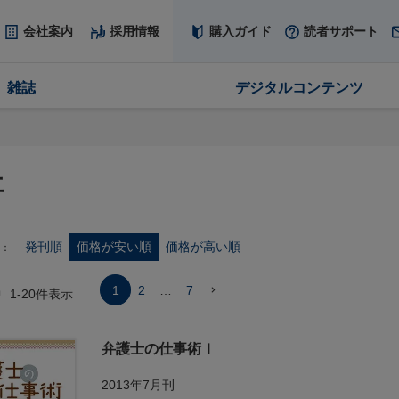
会社案内
採用情報
購入ガイド
読者サポート
雑誌
デジタルコンテンツ
事
発刊順
価格が安い順
価格が高い順
1
2
…
7
中
1
-
20
件表示
弁護士の仕事術Ｉ
2013年7月刊