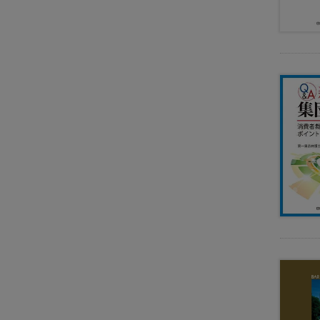
財
産
管
理
・
信
託
離
婚
・
親
子
ジ
ェ
ン
ダ
ー
家