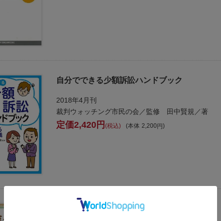
自分でできる少額訴訟ハンドブック
2018年4月刊
裁判ウォッチング市民の会／監修 田中賢規／著
2,420
税込
本体
2,200
弁護士の仕事術II