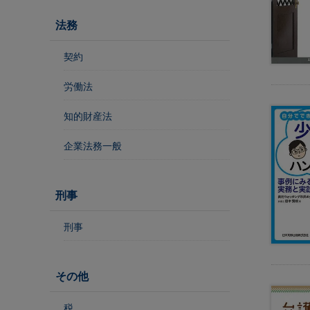
理
・
法務
外
国
契約
人
労働法
知的財産法
住
企業法務一般
民
基
本
台
刑事
帳
事
刑事
務
教
その他
育
・
税