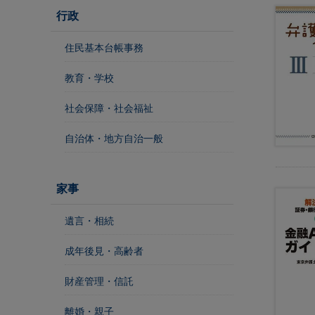
行政
不
住民基本台帳事務
動
産
教育・学校
登
社会保障・社会福祉
記
境
自治体・地方自治一般
界
・
地
家事
図
・
遺言・相続
測
量
成年後見・高齢者
商
財産管理・信託
業
・
離婚・親子