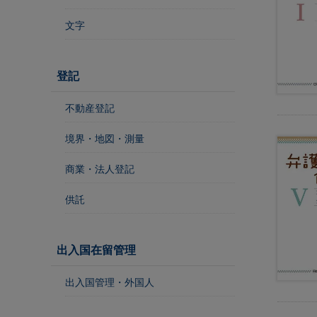
レ
ジ
文字
ス
ト
ラ
登記
ー
・
不動産登記
ブ
ッ
境界・地図・測量
ク
ス
商業・法人登記
地
供託
名
・
便
出入国在留管理
覧
文
出入国管理・外国人
字