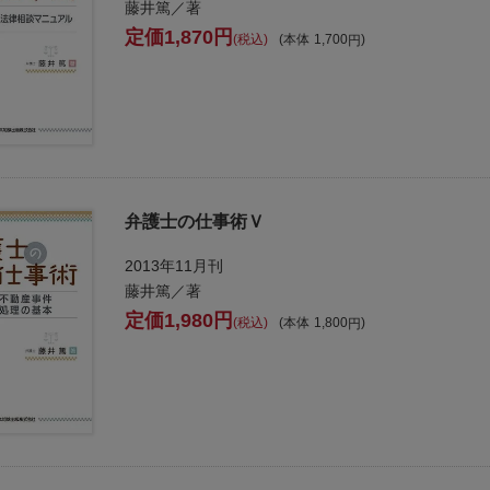
藤井篤／著
1,870
税込
本体
1,700
弁護士の仕事術Ｖ
2013年11月刊
藤井篤／著
1,980
税込
本体
1,800