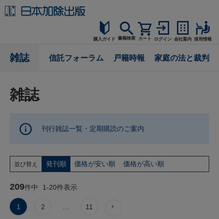
書籍検索
カート
購入ガイド
ログイン
会社案内
採用情報
購入ガイド
雑誌
信託フォーラム
戸籍時報
家庭の法と裁判
読者サポート
雑誌
お問合せ
刊行雑誌一覧・定期購読のご案内
発刊順
価格が安い順
価格が高い順
並び替え
209
件中
1
-
20
件表示
1
2
…
11