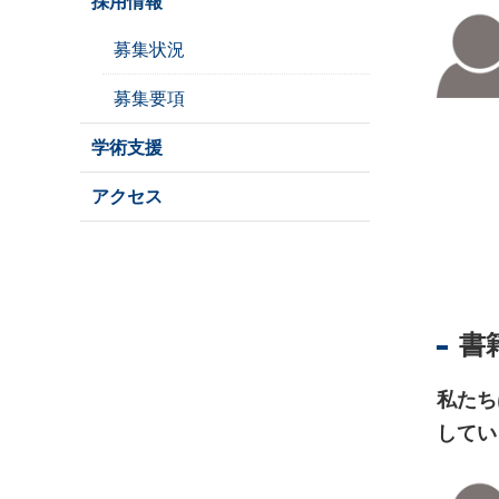
採用情報
ジ
募集状況
ス
ト
募集要項
ラ
ー
学術支援
・
ブ
アクセス
ッ
ク
ス
地
名
書
・
便
覧
私たち
してい
文
字