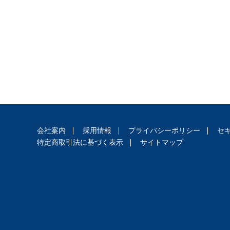
人
登
記
供
託
会社案内
採用情報
プライバシーポリシー
セ
特定商取引法に基づく表示
サイトマップ
出
入
国
管
理