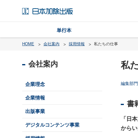
単行本
HOME
会社案内
採用情報
私たちの仕事
会社案内
私
戸
籍
編集部門
企業理念
渉
外
企業情報
戸
書
籍
出版事業
・
「日本
国
デジタルコンテンツ事業
籍
からい
レ