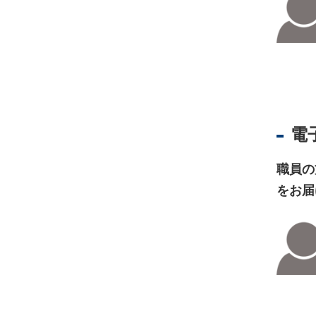
不
動
産
登
記
境
電
界
・
職員の
地
をお届
図
・
測
量
商
業
・
法