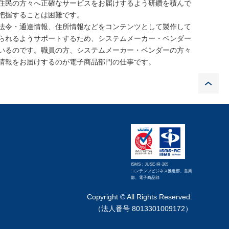
住民の方々へ正確なサービスをお届けするよう研鑽を積んで
把握することは困難です。
法令・通達情報、住所情報などをコンテンツとして製作して
られるようサポートするため、システムメーカー・ベンダー
いるのです。職員の方、システムメーカー・ベンダーの方々
情報をお届けするのが電子商品部門の仕事です。
P
ISMS：JUSE-IR-205
コンテンツビジネス推進部、営業
部、電子商品部
Copyright © All Rights Reserved.
（法人番号 8013301009172）