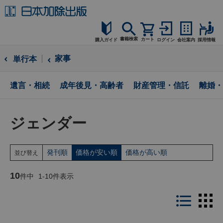
書籍検索
カート
購入ガイド
ログイン
会社案内
採用情報
購入ガイド
家事
単行本
読者サポート
遺言・相続
成年後見・高齢者
財産管理・信託
離婚・
お問合せ
ジェンダー
発刊順
価格が安い順
価格が高い順
並び替え
10
件中
1
-
10
件表示
LIST