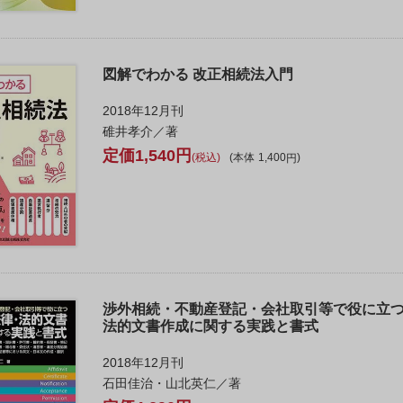
図解でわかる 改正相続法入門
2018年12月刊
碓井孝介／著
1,540
税込
本体
1,400
渉外相続・不動産登記・会社取引等で役に立つ
法的文書作成に関する実践と書式
2018年12月刊
石田佳治・山北英仁／著