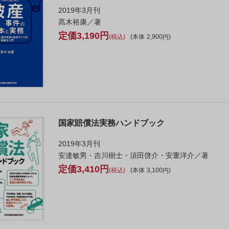
2019年3月刊
髙木裕康／著
3,190
税込
本体
2,900
国家賠償法実務ハンドブック
2019年3月刊
安達敏男・吉川樹士・須田啓介・安重洋介／著
3,410
税込
本体
3,100