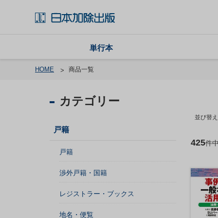
単行本
HOME
商品一覧
カテゴリー
戸
籍
並び替え
戸籍
渉
425
件
外
戸籍
戸
籍
渉外戸籍・国籍
・
国
レジストラー・ブックス
籍
地名・便覧
レ