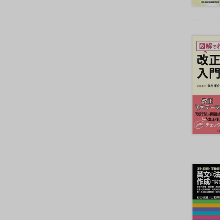
産
管
理
・
信
託
離
婚
・
親
子
ジ
ェ
ン
ダ
ー
家
事