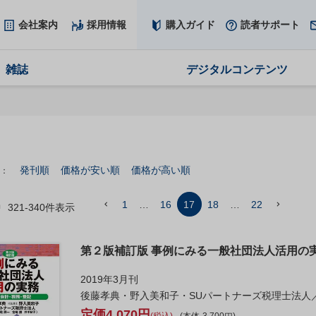
会社案内
採用情報
購入ガイド
読者サポート
雑誌
デジタルコンテンツ
発刊順
価格が安い順
価格が高い順
1
…
16
17
18
…
22
中
321
-
340
件表示
第２版補訂版 事例にみる一般社団法人活用の
2019年3月刊
後藤孝典・野入美和子・SUパートナーズ税理士法人
4,070