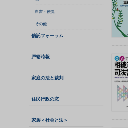
校
白書・便覧
社
会
その他
保
障
信託フォーラム
・
社
会
戸籍時報
福
祉
自
家庭の法と裁判
治
体
・
住民行政の窓
地
方
自
家族＜社会と法＞
治
一