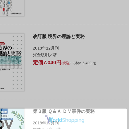
改訂版 境界の理論と実務
2018年12月刊
寳金敏明／著
7,040
税込
本体
6,400
第３版 Ｑ＆Ａ ＤＶ事件の実務
2018年12月刊