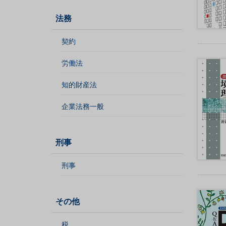
・
外
法務
国
人
契約
労働法
知的財産法
住
民
企業法務一般
基
本
台
刑事
帳
事
刑事
務
教
育
その他
・
学
税