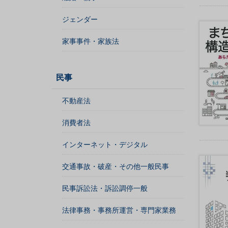
人
ジェンダー
登
記
家事事件・家族法
供
託
民事
不動産法
消費者法
インターネット・デジタル
交通事故・破産・その他一般民事
出
入
民事訴訟法・訴訟調停一般
国
法律事務・事務所運営・専門家業務
管
理