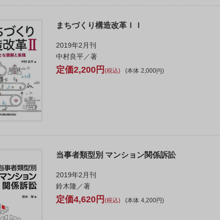
まちづくり構造改革ＩＩ
2019年2月刊
中村良平／著
2,200
税込
本体
2,000
当事者類型別 マンション関係訴訟
2019年2月刊
鈴木隆／著
4,620
税込
本体
4,200