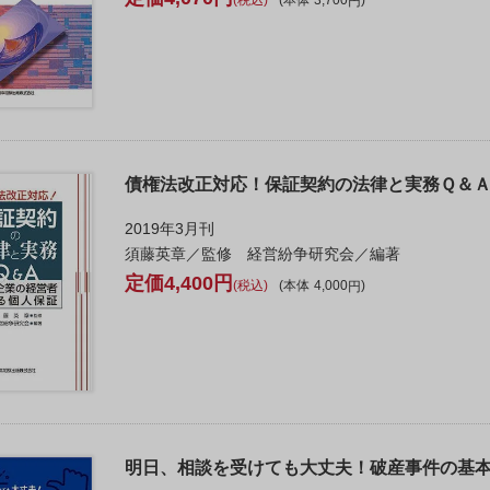
税込
本体
3,700
債権法改正対応！保証契約の法律と実務Ｑ＆
2019年3月刊
須藤英章／監修 経営紛争研究会／編著
4,400
税込
本体
4,000
明日、相談を受けても大丈夫！破産事件の基