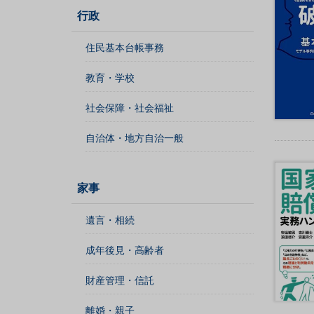
行政
不
住民基本台帳事務
動
産
教育・学校
登
記
社会保障・社会福祉
境
自治体・地方自治一般
界
・
地
家事
図
・
遺言・相続
測
量
成年後見・高齢者
商
業
財産管理・信託
・
法
離婚・親子