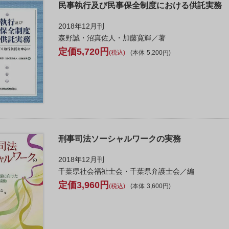
民事執行及び民事保全制度における供託実務
2018年12月刊
森野誠・沼真佐人・加藤寛輝／著
5,720
税込
本体
5,200
刑事司法ソーシャルワークの実務
2018年12月刊
千葉県社会福祉士会・千葉県弁護士会／編
3,960
税込
本体
3,600