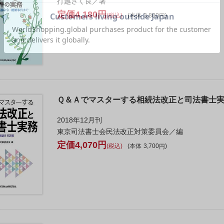
打越さく良／著
4,180
税込
本体
3,800
Ｑ＆Ａでマスターする相続法改正と司法書士
2018年12月刊
東京司法書士会民法改正対策委員会／編
4,070
税込
本体
3,700