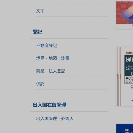
ジ
文字
ス
ト
ラ
登記
ー
・
不動産登記
ブ
ッ
境界・地図・測量
ク
ス
商業・法人登記
地
供託
名
・
便
出入国在留管理
覧
文
出入国管理・外国人
字