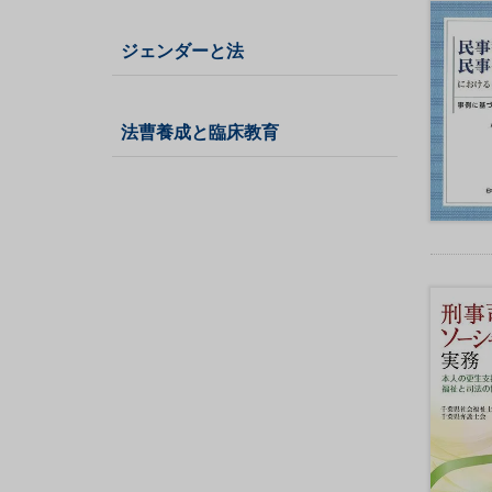
般
ジェンダーと法
遺
法曹養成と臨床教育
言
・
相
続
成
年
後
見
・
高
齢
者
財