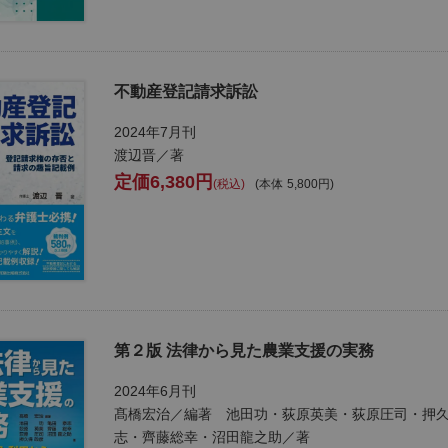
不動産登記請求訴訟
2024年7月刊
渡辺晋／著
6,380
税込
本体
5,800
第２版 法律から見た農業支援の実務
2024年6月刊
髙橋宏治／編著 池田功・荻原英美・荻原圧司・押
志・齊藤総幸・沼田龍之助／著