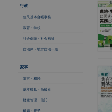
行政
不
住民基本台帳事務
動
産
教育・学校
登
社会保障・社会福祉
記
境
自治体・地方自治一般
界
・
地
家事
図
・
遺言・相続
測
量
成年後見・高齢者
商
財産管理・信託
業
・
離婚・親子