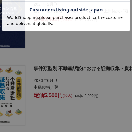
2024年2月刊
香川希理／編著 島岡真弓・松田優・上田陽太／著
3,410
税込
本体
3,100
事件類型別 不動産訴訟における証拠収集・資
2023年6月刊
中島俊輔／著
5,500
税込
本体
5,000