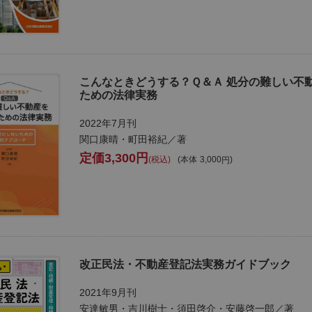
こんなときどうする？Ｑ＆Ａ 処分の難しい不
ための法律実務
2022年7月刊
関口康晴・町田裕紀／著
3,300
税込
本体
3,000
改正民法・不動産登記法実務ガイドブック
2021年9月刊
安達敏男・吉川樹士・須田啓介・安藤啓一郎／著