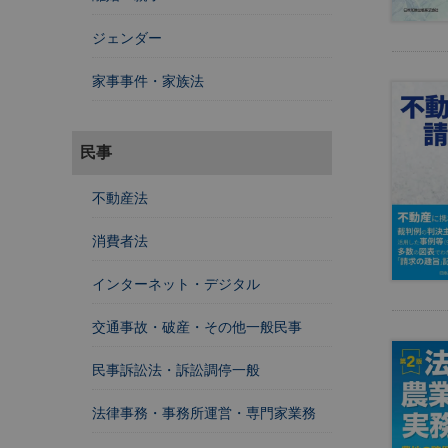
法
人
ジェンダー
登
記
家事事件・家族法
供
託
民事
不動産法
消費者法
インターネット・デジタル
交通事故・破産・その他一般民事
出
民事訴訟法・訴訟調停一般
入
国
法律事務・事務所運営・専門家業務
管