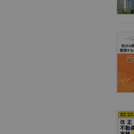
財
産
管
理
・
信
託
離
婚
・
親
子
ジ
ェ
ン
ダ
ー
家