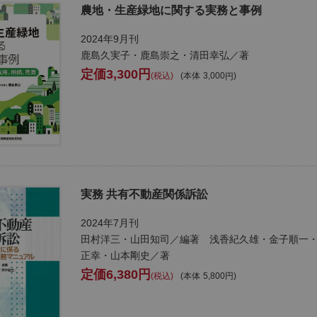
農地・生産緑地に関する実務と事例
2024年9月刊
鹿島久実子・鹿島崇之・清田幸弘／著
3,300
税込
本体
3,000
実務 共有不動産関係訴訟
2024年7月刊
田村洋三・山田知司／編著 浅香紀久雄・金子順一
正幸・山本剛史／著
6,380
税込
本体
5,800