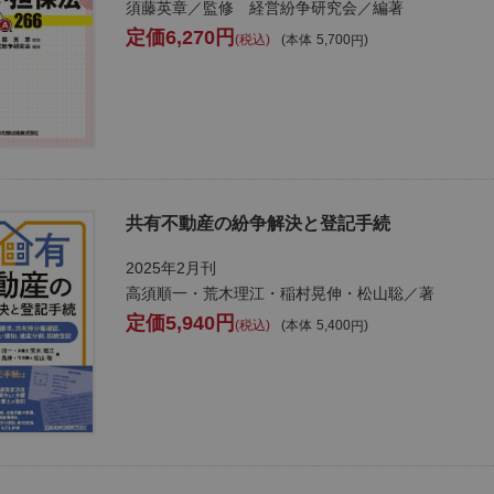
須藤英章／監修 経営紛争研究会／編著
6,270
税込
本体
5,700
共有不動産の紛争解決と登記手続
2025年2月刊
高須順一・荒木理江・稲村晃伸・松山聡／著
5,940
税込
本体
5,400