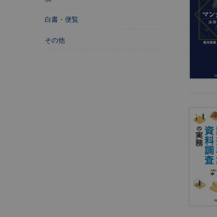
学
校
白書・便覧
社
その他
会
保
障
・
社
会
福
祉
自
治
体
・
地
方
自
治