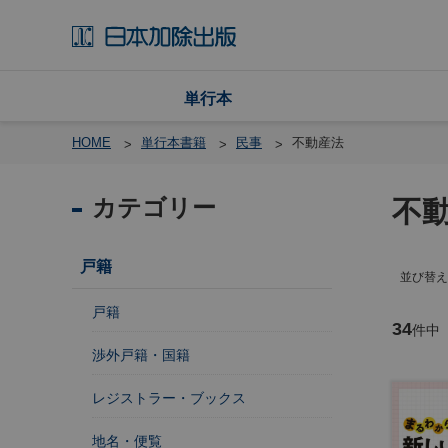
単行本
HOME
単行本書籍
民事
不動産法
カテゴリー
不
戸
籍
戸籍
並び替え
渉
外
戸籍
戸
34
件中
籍
渉外戸籍・国籍
・
国
レジストラー・ブックス
籍
地名・便覧