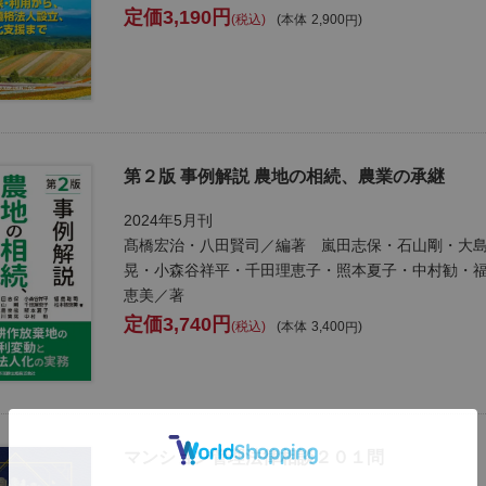
3,190
税込
本体
2,900
第２版 事例解説 農地の相続、農業の承継
2024年5月刊
髙橋宏治・八田賢司／編著 嵐田志保・石山剛・大
晃・小森谷祥平・千田理恵子・照本夏子・中村勧・
恵美／著
3,740
税込
本体
3,400
マンション管理法律相談２０１問