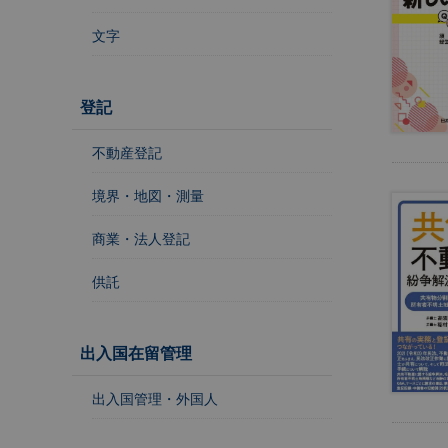
レ
ジ
文字
ス
ト
ラ
登記
ー
・
不動産登記
ブ
ッ
境界・地図・測量
ク
ス
商業・法人登記
地
供託
名
・
便
出入国在留管理
覧
文
出入国管理・外国人
字