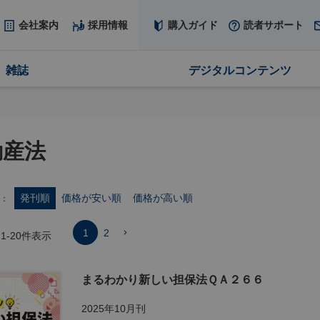
会社案内
採用情報
購入ガイド
読者サポート
雑誌
デジタルコンテンツ
動産法
発刊順
価格が安い順
価格が高い順
1
2
1
-
20
件表示
まるわかり新しい担保法ＱＡ２６６
2025年10月刊