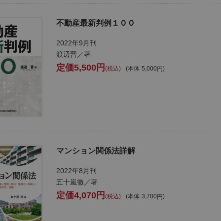
不動産最新判例１００
2022年9月刊
渡辺晋／著
5,500
税込
本体
5,000
マンション関係法詳解
2022年8月刊
五十嵐徹／著
4,070
税込
本体
3,700