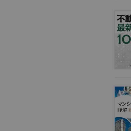
一
般
遺
言
・
相
続
成
年
後
見
・
高
齢
者