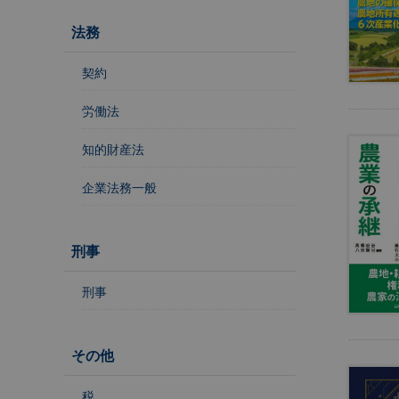
理
・
法務
外
国
契約
人
労働法
知的財産法
住
企業法務一般
民
基
本
台
刑事
帳
事
刑事
務
教
その他
育
・
税