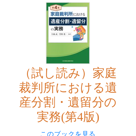
（試し読み）家庭
裁判所における遺
産分割・遺留分の
実務(第4版)
このブックを見る